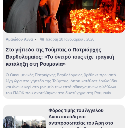
Αμαλίδου Άννα
Τετάρτη 28 Ιανουαρίου , 2026
Στο γήπεδο της Τούμπας ο Πατριάρχης
Βαρθολομαίος: «Το όνειρό τους είχε τραγική
κατάληξη στη Ρουμανία»
Ο Οικουμενικός Πατριάρχης Βαρθολομαίος βρέθηκε πριν από
λίγη ώρα στο γήπεδο της Τούμπας, όπου κατέθεσε λουλούδια
και άναψε κερί στο μνημείο των επτά αδικοχαμένων φιλάθλων
του ΠΑΟΚ που σκοτώθηκαν στο δυστύχημα στη Ρουμανία.
Φόρος τιμής του Άγγελου
Αναστασιάδη και
αντιπροσωπείας του Άρη στο