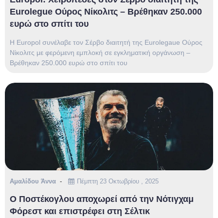
Eurolegue Ούρος Νίκολιτς – Βρέθηκαν 250.000
ευρώ στο σπίτι του
H Europol συνέλαβε τον Σέρβο διαιτητή της Eurolegaue Ούρος
Νίκολιτς με φερόμενη εμπλοκή σε εγκληματική οργάνωση –
Βρέθηκαν 250.000 ευρώ στο σπίτι του
Αμαλίδου Άννα
Πέμπτη 23 Οκτωβρίου , 2025
Ο Ποστέκογλου αποχωρεί από την Νότιγχαμ
Φόρεστ και επιστρέφει στη Σέλτικ