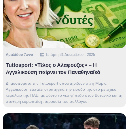
Αμαλίδου Άννα
Τετάρτη 31 Δεκεμβρίου , 2025
Tuttosport: «Τέλος ο Αλαφούζος» – Η
Αγγελικούση παίρνει τον Παναθηναϊκό
Δημοσιεύματα της Tuttosport υποστηρίζουν ότι η Μαρία
Αγγελικούση εξετάζει στρατηγικά την είσοδό της στο μετοχικό
κεφάλαιο της ΠΑΕ, με φόντο το νέο γήπεδο στον Βοτανικό και τη
σταθερή ευρωπαϊκή παρουσία του συλλόγου.