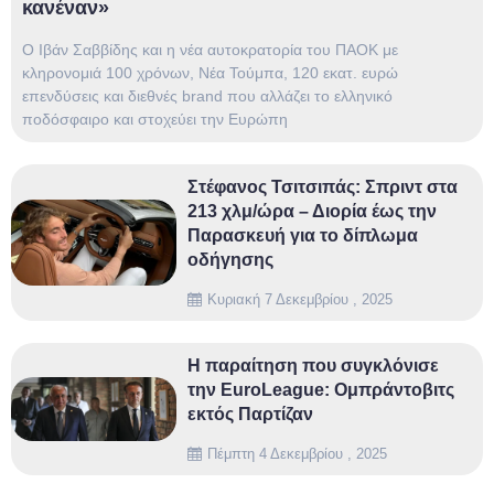
κανέναν»
Ο Ιβάν Σαββίδης και η νέα αυτοκρατορία του ΠΑΟΚ με
κληρονομιά 100 χρόνων, Νέα Τούμπα, 120 εκατ. ευρώ
επενδύσεις και διεθνές brand που αλλάζει το ελληνικό
ποδόσφαιρο και στοχεύει την Ευρώπη
Στέφανος Τσιτσιπάς: Σπριντ στα
213 χλμ/ώρα – Διορία έως την
Παρασκευή για το δίπλωμα
οδήγησης
Κυριακή 7 Δεκεμβρίου , 2025
Η παραίτηση που συγκλόνισε
την EuroLeague: Ομπράντοβιτς
εκτός Παρτίζαν
Πέμπτη 4 Δεκεμβρίου , 2025