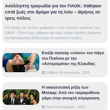
Ασύλληπτη τραγωδία για τον ΠΑΟΚ: Χάθηκαν
επτά ζωές στο δρόμο για τη Λιόν – Θρήνος σε
τρεις πόλεις
Στο δρόμο για τη Λιόν γράφτηκε το πιο σκοτεινό κεφάλαιο του
ΠΑΟΚ – Επτά ζωές χάθηκαν και τρεις πόλεις Ημαθία, Κατερίνη
και Θεσσαλονίκη βυθίστηκαν σε ανείπωτο πένθος
Κινέζα πατινέρ «ντύνει» τον πάγο
του Πεκίνου με την
«Αστερομάτα» της Κλαυδίας
Σάββατο 24 Ιανουαρίου , 2026
Η οικογενειακή ρήξη των
Μπέκαμ: Από τον παραμυθένιο
γάμο στην ανοιχτή σύγκρουση
Τρίτη 20 Ιανουαρίου , 2026