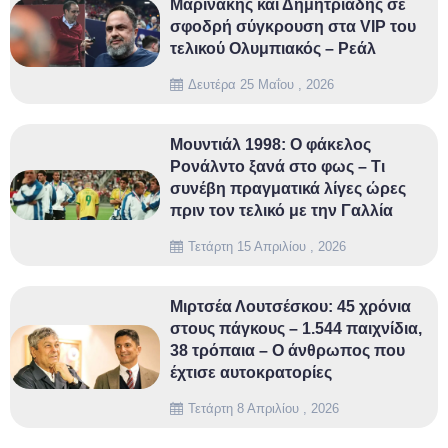
Μαρινάκης και Δημητριάδης σε
σφοδρή σύγκρουση στα VIP του
τελικού Ολυμπιακός – Ρεάλ
Δευτέρα 25 Μαΐου , 2026
Μουντιάλ 1998: Ο φάκελος
Ρονάλντο ξανά στο φως – Τι
συνέβη πραγματικά λίγες ώρες
πριν τον τελικό με την Γαλλία
Τετάρτη 15 Απριλίου , 2026
Μιρτσέα Λουτσέσκου: 45 χρόνια
στους πάγκους – 1.544 παιχνίδια,
38 τρόπαια – Ο άνθρωπος που
έχτισε αυτοκρατορίες
Τετάρτη 8 Απριλίου , 2026