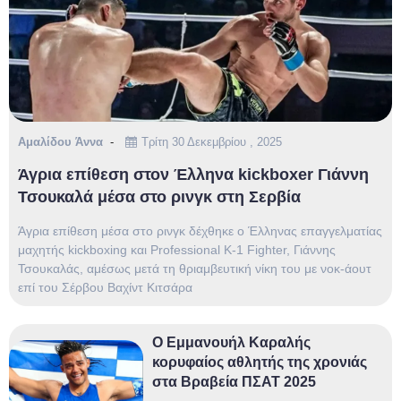
Αμαλίδου Άννα
Τρίτη 30 Δεκεμβρίου , 2025
Άγρια επίθεση στον Έλληνα kickboxer Γιάννη
Τσουκαλά μέσα στο ρινγκ στη Σερβία
Άγρια επίθεση μέσα στο ρινγκ δέχθηκε ο Έλληνας επαγγελματίας
μαχητής kickboxing και Professional K-1 Fighter, Γιάννης
Τσουκαλάς, αμέσως μετά τη θριαμβευτική νίκη του με νοκ-άουτ
επί του Σέρβου Βαχίντ Κιτσάρα
Ο Εμμανουήλ Καραλής
κορυφαίος αθλητής της χρονιάς
στα Βραβεία ΠΣΑΤ 2025