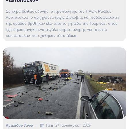
«αετόπουλα»
Σε κλίμα βαθιάς οδύνης, ο προπονητής του ΠΑΟΚ Ραζβάν
Λουτσέσκου, ο αρχηγός Αντρίγια Ζίβκοβιτς και ποδοσφαιριστές
της ομάδας βρέθηκαν έξω από το γήπεδο της Τούμπας, όπου
έχει δημιουργηθεί ένα μεγάλο σημείο μνήμης για τα επτά
«αετόπουλα» που χάθηκαν τόσο άδικα.
Αμαλίδου Άννα
Τρίτη 27 Ιανουαρίου , 2026