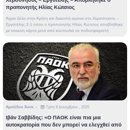
Χερσόνησος – Εργοτέλης – Αποβλήθηκε ο
προπονητής Ηλίας Κώτσιος
Άγριο ξύλο στην Κρήτη και διακοπή αγώνα στο Χερσόνησος –
Εργοτέλης 2-1 όπου ο προπονητής Ηλίας Κώτσιος αποβλήθηκε
με κόκκινη κάρτα μετά από κουτουλιά σε ποδοσφαιριστή
Αμαλίδου Άννα
Τρίτη 9 Δεκεμβρίου , 2025
Ιβάν Σαββίδης: «Ο ΠΑΟΚ είναι πια μια
αυτοκρατορία που δεν μπορεί να ελεγχθεί από