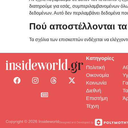
διατηρούμε για εσάς, συμπεριλαμβανομένων όλω
δεδομένων. Αυτό δεν περιλαμβάνει δεδομένα που
Πού αποστέλλονται τα
Τα σχόλια των επισκεπτών ενδέχεται να ελέγχο
Κατηγορίες
Πολιτική
Αθ
Οικονομία
Υγ
Κοινωνία
Γα
Διεθνή
Τα
Επιστήμη
Ά
Τέχνη
Copyright © 2026 Insideworld