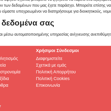
ν των δεδομένων που μας έχετε παράσχει. Μπορείτε επίσης ν
 είμαστε υποχρεωμένοι να διατηρήσουμε για διοικητικούς, νομ
 δεδομένα σας
νται μέσω αυτοματοποιημένης υπηρεσίας ανίχνευσης ανεπιθύμη
Χρήσιμοι Σύνδεσμοι
λητισμός
Διαφημιστείτε
εία
Σχετικά με εμάς
στρονομία
Πολιτική Απορρήτου
ξίδια
Πολιτική Cookies
ρθρα
Επικοινωνία