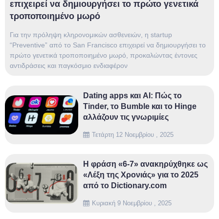
επιχειρεί να δημιουργήσει το πρώτο γενετικά
τροποποιημένο μωρό
Για την πρόληψη κληρονομικών ασθενειών, η startup
“Preventive” από το San Francisco επιχειρεί να δημιουργήσει το
πρώτο γενετικά τροποποιημένο μωρό, προκαλώντας έντονες
αντιδράσεις και παγκόσμιο ενδιαφέρον
Dating apps και AI: Πώς το
Tinder, το Bumble και το Hinge
αλλάζουν τις γνωριμίες
Τετάρτη 12 Νοεμβρίου , 2025
Η φράση «6-7» ανακηρύχθηκε ως
«Λέξη της Χρονιάς» για το 2025
από το Dictionary.com
Κυριακή 9 Νοεμβρίου , 2025