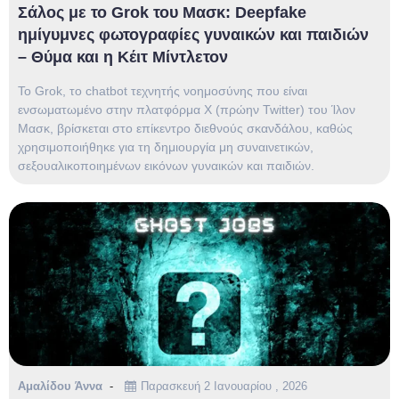
Σάλος με το Grok του Μασκ: Deepfake
ημίγυμνες φωτογραφίες γυναικών και παιδιών
– Θύμα και η Κέιτ Μίντλετον
Το Grok, το chatbot τεχνητής νοημοσύνης που είναι
ενσωματωμένο στην πλατφόρμα X (πρώην Twitter) του Ίλον
Μασκ, βρίσκεται στο επίκεντρο διεθνούς σκανδάλου, καθώς
χρησιμοποιήθηκε για τη δημιουργία μη συναινετικών,
σεξουαλικοποιημένων εικόνων γυναικών και παιδιών.
Αμαλίδου Άννα
Παρασκευή 2 Ιανουαρίου , 2026