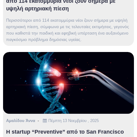
από 114 εκατομμύρια νέοι ζουν σήμερα με
υψηλή αρτηριακή πίεση
Περισσότεροι από 114 εκατομμύρια νέοι ζουν σήμερα με υψηλή
αρτηριακή πίεση, σύμφωνα με τις τελευταίες εκτιμήσεις, γεγονός
που καθιστά την παιδική και εφηβική υπέρταση ένα αυξανόμενο
παγκόσμιο πρόβλημα δημόσιας υγείας.
Αμαλίδου Άννα
Πέμπτη 13 Νοεμβρίου , 2025
Η startup “Preventive” από το San Francisco