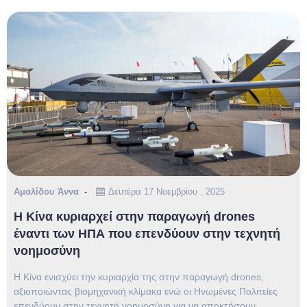
Αμαλίδου Άννα
Δευτέρα 17 Νοεμβρίου , 2025
Η Κίνα κυριαρχεί στην παραγωγή drones
έναντι των ΗΠΑ που επενδύουν στην τεχνητή
νοημοσύνη
Η Κίνα ενισχύει την κυριαρχία της στην παραγωγή drones,
αξιοποιώντας βιομηχανική κλίμακα ενώ οι Ηνωμένες Πολιτείες
επενδύουν στην τεχνητή νοημοσύνη για να αποκτήσουν