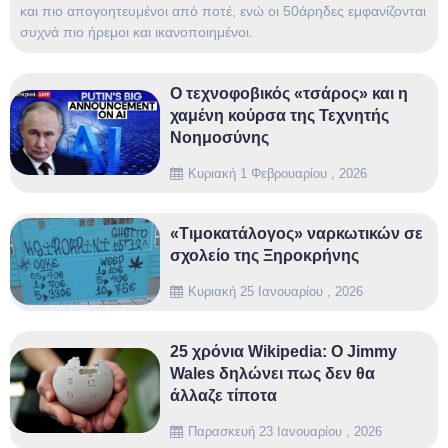
και πιο απογοητευμένοι από ποτέ, ενώ οι 50άρηδες εμφανίζονται
συχνά πιο ήρεμοι και ικανοποιημένοι.
Ο τεχνοφοβικός «τσάρος» και η
χαμένη κούρσα της Τεχνητής
Νοημοσύνης
Κυριακή 1 Φεβρουαρίου , 2026
«Τιμοκατάλογος» ναρκωτικών σε
σχολείο της Ξηροκρήνης
Κυριακή 25 Ιανουαρίου , 2026
25 χρόνια Wikipedia: Ο Jimmy
Wales δηλώνει πως δεν θα
άλλαζε τίποτα
Παρασκευή 23 Ιανουαρίου , 2026