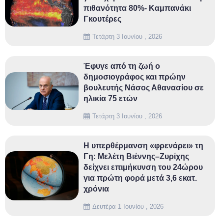
πιθανότητα 80%- Καμπανάκι
Γκουτέρες
Τετάρτη 3 Ιουνίου , 2026
Έφυγε από τη ζωή ο
δημοσιογράφος και πρώην
βουλευτής Νάσος Αθανασίου σε
ηλικία 75 ετών
Τετάρτη 3 Ιουνίου , 2026
Η υπερθέρμανση «φρενάρει» τη
Γη: Μελέτη Βιέννης–Ζυρίχης
δείχνει επιμήκυνση του 24ώρου
για πρώτη φορά μετά 3,6 εκατ.
χρόνια
Δευτέρα 1 Ιουνίου , 2026