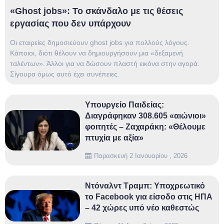
«Ghost jobs»: Το σκάνδαλο με τις θέσεις
εργασίας που δεν υπάρχουν
Oι εταιρείες δημοσιεύουν ghost jobs για πολλούς λόγους.
Κάποιοι, διότι θέλουν να δημιουργήσουν μια «δεξαμενή
ταλέντων». Άλλοι για να δώσουν πλαστή εικόνα στην αγορά.
Σίγουρα όμως αυτό έχει συνέπειες.
Υπουργείο Παιδείας:
Διαγράφηκαν 308.605 «αιώνιοι»
φοιτητές – Ζαχαράκη: «Θέλουμε
πτυχία με αξία»
Παρασκευή 2 Ιανουαρίου , 2026
Ντόναλντ Τραμπ: Υποχρεωτικό
το Facebook για είσοδο στις ΗΠΑ
– 42 χώρες υπό νέο καθεστώς