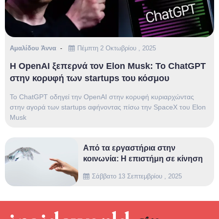
Αμαλίδου Άννα
Πέμπτη 2 Οκτωβρίου , 2025
Η OpenAI ξεπερνά τον Elon Musk: Το ChatGPT
στην κορυφή των startups του κόσμου
Το ChatGPT οδηγεί την OpenAI στην κορυφή κυριαρχώντας
στην αγορά των startups αφήνοντας πίσω την SpaceX του Elon
Musk
Από τα εργαστήρια στην
κοινωνία: Η επιστήμη σε κίνηση
Σάββατο 13 Σεπτεμβρίου , 2025