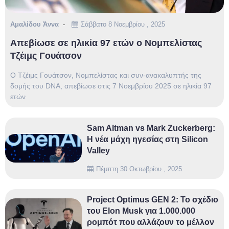
Αμαλίδου Άννα
Σάββατο 8 Νοεμβρίου , 2025
Απεβίωσε σε ηλικία 97 ετών ο Νομπελίστας
Τζέιμς Γουάτσον
Ο Τζέιμς Γουάτσον, Νομπελίστας και συν-ανακαλυπτής της
δομής του DNA, απεβίωσε στις 7 Νοεμβρίου 2025 σε ηλικία 97
ετών
Sam Altman vs Mark Zuckerberg:
Η νέα μάχη ηγεσίας στη Silicon
Valley
Πέμπτη 30 Οκτωβρίου , 2025
Project Optimus GEN 2: Το σχέδιο
του Elon Musk για 1.000.000
ρομπότ που αλλάζουν το μέλλον