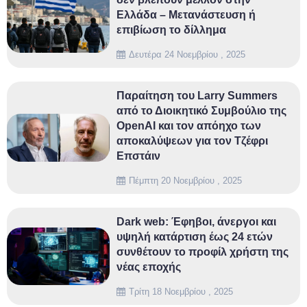
Ελλάδα – Μετανάστευση ή
επιβίωση το δίλλημα
Δευτέρα 24 Νοεμβρίου , 2025
Παραίτηση του Larry Summers
από το Διοικητικό Συμβούλιο της
OpenAI και τον απόηχο των
αποκαλύψεων για τον Τζέφρι
Επστάιν
Πέμπτη 20 Νοεμβρίου , 2025
Dark web: Έφηβοι, άνεργοι και
υψηλή κατάρτιση έως 24 ετών
συνθέτουν το προφίλ χρήστη της
νέας εποχής
Τρίτη 18 Νοεμβρίου , 2025