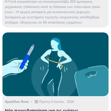
Η Ford αναγκάστηκε να επαναπροσλάβει 350 έμπειρους
μηχανικούς (veterans) κατά τη διάρκεια των τελευταίων τριών
ετών – Η αρχική απόφαση για αντικατάσταση έμψυχου
δυναμικού με συστήματα τεχνητής νοημοσύνης αποδείχθηκε
επιζήμια, οδηγώντας σε 94 ανακλήσεις οχημάτων.
Αμαλίδου Άννα
Πέμπτη 4 Ιουνίου , 2026
Νέα προειδοποίηση για τις ενέσεις