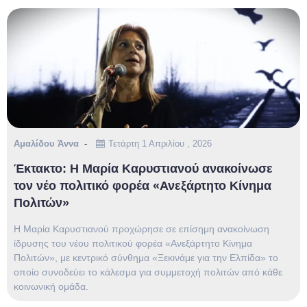
Αμαλίδου Άννα
Τετάρτη 1 Απριλίου , 2026
Έκτακτο: Η Μαρία Καρυστιανού ανακοίνωσε
τον νέο πολιτικό φορέα «Ανεξάρτητο Κίνημα
Πολιτών»
Η Μαρία Καρυστιανού προχώρησε σε επίσημη ανακοίνωση
ίδρυσης του νέου πολιτικού φορέα «Ανεξάρτητο Κίνημα
Πολιτών», με κεντρικό σύνθημα «Ξεκινάμε για την Ελπίδα» το
οποίο συνοδεύει το κάλεσμα για συμμετοχή πολιτών από κάθε
κοινωνική ομάδα.