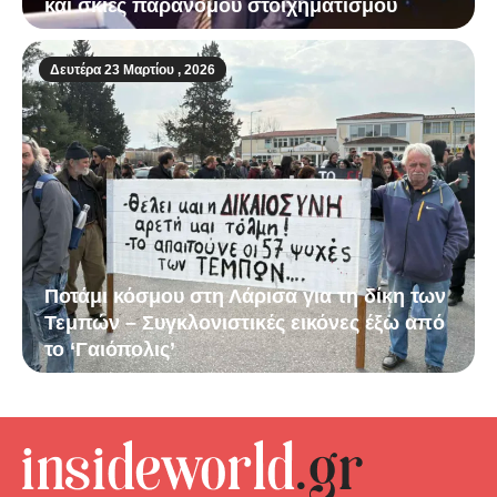
και σκιές παράνομου στοιχηματισμού
Δευτέρα 23 Μαρτίου , 2026
Ποτάμι κόσμου στη Λάρισα για τη δίκη των
Τεμπών – Συγκλονιστικές εικόνες έξω από
το ‘Γαιόπολις’