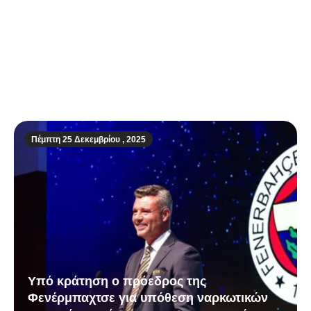
Πάπας Λέων ΙΔ΄: «Ο Θεός δεν ακούει
όσους έχουν τα χέρια βαμμένα με αίμα –
Καμία προσευχή δεν δικαιολογεί τον
πόλεμο»
Πέμπτη 25 Δεκεμβρίου , 2025
Υπό κράτηση ο πρόεδρος της
Φενέρμπαχτσε για υπόθεση ναρκωτικών