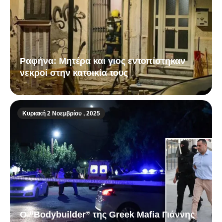
Ραφήνα: Μητέρα και γιος εντοπίστηκαν
νεκροί στην κατοικία τους
Κυριακή 2 Νοεμβρίου , 2025
Ο “Bodybuilder” της Greek Mafia Γιάννης