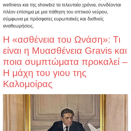
wellness και της showbiz τα τελευταία χρόνια, συνδέονται
πλέον επίσημα με μια πάθηση του οπτικού νεύρου,
σύμφωνα με πρόσφατες ευρωπαϊκές και διεθνείς
αναθεωρήσεις.
Η «ασθένεια του Ωνάση»: Τι
είναι η Μυασθένεια Gravis και
ποια συμπτώματα προκαλεί –
Η μάχη του γιου της
Καλομοίρας