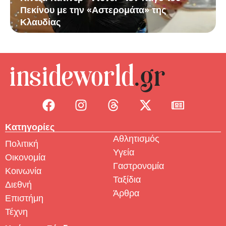
Πεκίνου με την «Αστερομάτα» της
Κλαυδίας
Κατηγορίες
Αθλητισμός
Πολιτική
Υγεία
Οικονομία
Γαστρονομία
Κοινωνία
Ταξίδια
Διεθνή
Άρθρα
Επιστήμη
Τέχνη