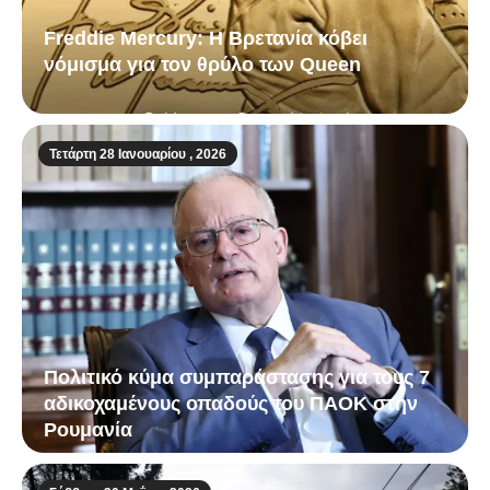
Freddie Mercury: Η Βρετανία κόβει
νόμισμα για τον θρύλο των Queen
Τετάρτη 28 Ιανουαρίου , 2026
Πολιτικό κύμα συμπαράστασης για τους 7
αδικοχαμένους οπαδούς του ΠΑΟΚ στην
Ρουμανία