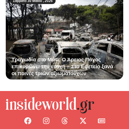
Σάββατο 30 Μαΐου , 2026
Τραγωδία στο Μάτι: Ο Άρειος Πάγος
επικυρώνει την ενοχή – Στο Εφετείο ξανά
οι ποινές τριών αξιωματούχων