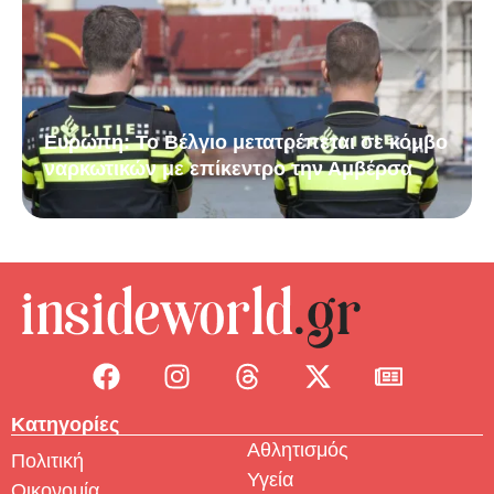
Ευρώπη: Το Βέλγιο μετατρέπεται σε κόμβο
ναρκωτικών με επίκεντρο την Αμβέρσα
Κατηγορίες
Αθλητισμός
Πολιτική
Υγεία
Οικονομία