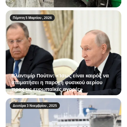
Πέμπτη 5 Μαρτίου , 2026
Βλαντιμίρ Πούτιν: «Ίσως είναι καιρός να
σταματήσει η παροχή φυσικού αερίου
προς τις ευρωπαϊκές αγορές»
Δευτέρα 3 Νοεμβρίου , 2025