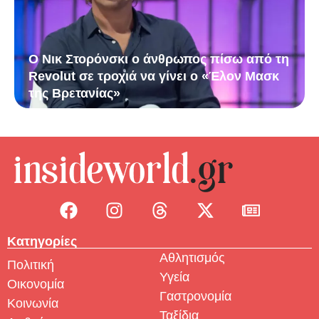
Ο Νικ Στορόνσκι ο άνθρωπος πίσω από τη
Revolut σε τροχιά να γίνει ο «Έλον Μασκ
της Βρετανίας»
Κατηγορίες
Αθλητισμός
Πολιτική
Υγεία
Οικονομία
Γαστρονομία
Κοινωνία
Ταξίδια