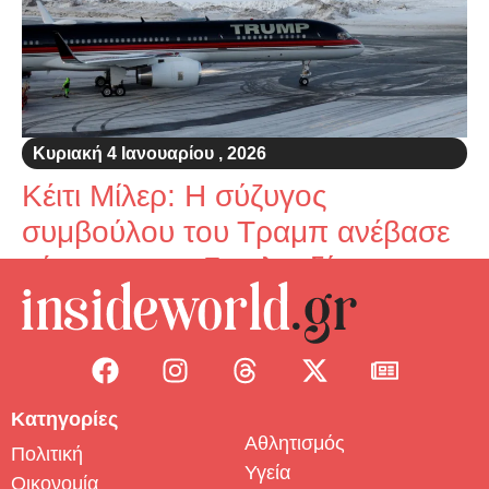
Κυριακή 4 Ιανουαρίου , 2026
Κέιτι Μίλερ: Η σύζυγος
συμβούλου του Τραμπ ανέβασε
χάρτη με την Γροιλανδία στα
χρώματα των ΗΠΑ με μήνυμα
«Σύντομα»
Κατηγορίες
Αθλητισμός
Πολιτική
Υγεία
Οικονομία