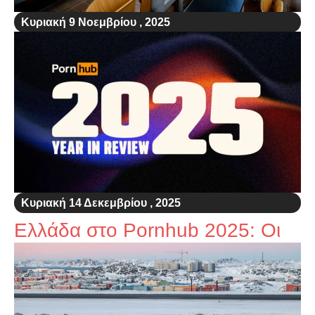
Κυριακή 9 Νοεμβρίου , 2025
Υπουργείο Παιδείας: Απόφαση
για διαγραφή 285.000 αιώνιων
φοιτητών
Κυριακή 14 Δεκεμβρίου , 2025
Ελλάδα στο Pornhub 2025: Οι
αναζητήσεις MILF και Greek στις
πρώτες θέσεις μετά το Lesbian
και Transgender