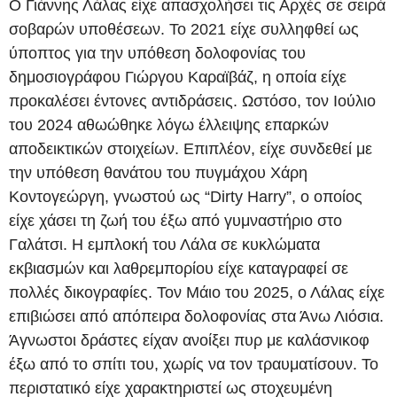
Ο Γιάννης Λάλας είχε απασχολήσει τις Αρχές σε σειρά
σοβαρών υποθέσεων. Το 2021 είχε συλληφθεί ως
ύποπτος για την υπόθεση δολοφονίας του
δημοσιογράφου Γιώργου Καραϊβάζ, η οποία είχε
προκαλέσει έντονες αντιδράσεις. Ωστόσο, τον Ιούλιο
του 2024 αθωώθηκε λόγω έλλειψης επαρκών
αποδεικτικών στοιχείων. Επιπλέον, είχε συνδεθεί με
την υπόθεση θανάτου του πυγμάχου Χάρη
Κοντογεώργη, γνωστού ως “Dirty Harry”, ο οποίος
είχε χάσει τη ζωή του έξω από γυμναστήριο στο
Γαλάτσι. Η εμπλοκή του Λάλα σε κυκλώματα
εκβιασμών και λαθρεμπορίου είχε καταγραφεί σε
πολλές δικογραφίες. Τον Μάιο του 2025, ο Λάλας είχε
επιβιώσει από απόπειρα δολοφονίας στα Άνω Λιόσια.
Άγνωστοι δράστες είχαν ανοίξει πυρ με καλάσνικοφ
έξω από το σπίτι του, χωρίς να τον τραυματίσουν. Το
περιστατικό είχε χαρακτηριστεί ως στοχευμένη