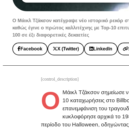
Ο Μάικλ Τζάκσον κατέγραψε νέο ιστορικό ρεκόρ στ
καθώς έγινε ο πρώτος καλλιτέχνης με Top-10 επιτυ
100 σε έξι διαφορετικές δεκαετίες
Facebook
X (Twitter)
LinkedIn
[control_description]
Ο
Μάικλ Τζάκσον σημείωσε ν
10 καταχωρήσεις στο Billbo
επανεμφάνιση του τραγουδιο
κυκλοφόρησε αρχικά το 19
περίοδο του Halloween, οδηγώντας