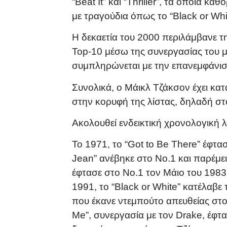
“Beat It” και “Thriller”, τα οποία 
με τραγούδια όπως το “Black or Whit
Η δεκαετία του 2000 περιλάμβανε τ
Top-10 μέσω της συνεργασίας του με
συμπληρώνεται με την επανεμφάνιση
Συνολικά, ο Μάικλ Τζάκσον έχει κατ
στην κορυφή της λίστας, δηλαδή στ
Ακολουθεί ενδεικτική χρονολογική 
Το 1971, το “Got to Be There” έφτα
Jean” ανέβηκε στο Νο.1 και παρέμειν
έφτασε στο Νο.1 τον Μάιο του 1983.
1991, το “Black or White” κατέλαβε
που έκανε ντεμπούτο απευθείας στο 
Me”, συνεργασία με τον Drake, έφτα