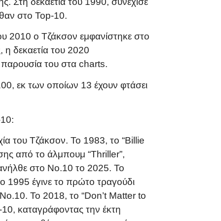
χής. Στη δεκαετία του 1990, συνέχισε
λθαν στο Top-10.
του 2010 ο Τζάκσον εμφανίστηκε στο
, η δεκαετία του 2020
 παρουσία του στα charts.
100, εκ των οποίων 13 έχουν φτάσει
-10:
α του Τζάκσον. Το 1983, το “Billie
σης από το άλμπουμ “Thriller”,
πανήλθε στο Νο.10 το 2025. Το
 το 1995 έγινε το πρώτο τραγούδι
ο.10. Το 2018, το “Don’t Matter to
p-10, καταγράφοντας την έκτη