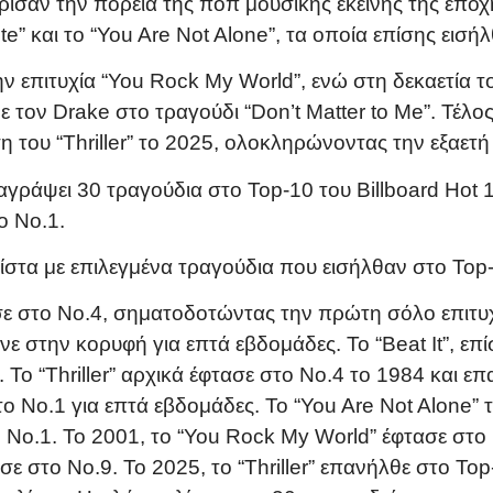
καθόρισαν την πορεία της ποπ μουσικής εκείνης της επο
e” και το “You Are Not Alone”, τα οποία επίσης εισή
ην επιτυχία “You Rock My World”, ενώ στη δεκαετία 
 τον Drake στο τραγούδι “Don’t Matter to Me”. Τέλος
 του “Thriller” το 2025, ολοκληρώνοντας την εξαετή
αγράψει 30 τραγούδια στο Top-10 του Billboard Hot 
ο Νο.1.
λίστα με επιλεγμένα τραγούδια που εισήλθαν στο Top
σε στο Νο.4, σηματοδοτώντας την πρώτη σόλο επιτυχί
ε στην κορυφή για επτά εβδομάδες. Το “Beat It”, επί
 Το “Thriller” αρχικά έφτασε στο Νο.4 το 1984 και ε
 το Νο.1 για επτά εβδομάδες. Το “You Are Not Alone”
Νο.1. Το 2001, το “You Rock My World” έφτασε στο Ν
σε στο Νο.9. Το 2025, το “Thriller” επανήλθε στο To