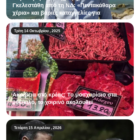
Γκελεστάθη από τη ΝΔ: «Πεντακάθαρα
χέρια» και βαριές καταγγελίες για
μηχανισμούς και ίντριγκες
Τρίτη 14 Οκτωβρίου , 2025
Ακρίβεια στο κρέας: Το μοσχαρίσιο στα
20€/κιλό, το χοιρινό ακολουθεί
Τετάρτη 15 Απριλίου , 2026