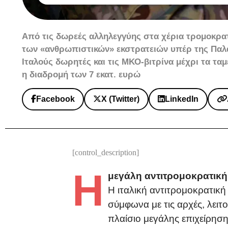
Από τις δωρεές αλληλεγγύης στα χέρια τρομοκρα
των «ανθρωπιστικών» εκστρατειών υπέρ της Παλα
Ιταλούς δωρητές και τις ΜΚΟ‑βιτρίνα μέχρι τα ταμ
η διαδρομή των 7 εκατ. ευρώ
Facebook
X (Twitter)
LinkedIn
[control_description]
Η
μεγάλη αντιτρομοκρατική 
Η ιταλική αντιτρομοκρατικ
σύμφωνα με τις αρχές, λει
πλαίσιο μεγάλης επιχείρηση