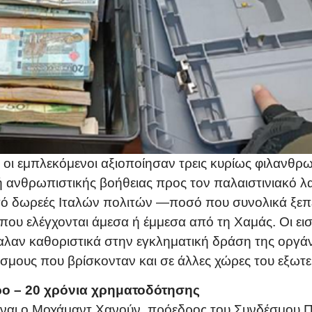
, οι εμπλεκόμενοι αξιοποίησαν τρεις κυρίως φιλανθ
 ανθρωπιστικής βοήθειας προς τον παλαιστινιακό λ
 δωρεές Ιταλών πολιτών —ποσό που συνολικά ξεπ
που ελέγχονται άμεσα ή έμμεσα από τη Χαμάς. Οι εισ
αλαν καθοριστικά στην εγκληματική δράση της οργά
μους που βρίσκονταν και σε άλλες χώρες του εξωτε
ρο – 20 χρόνια χρηματοδότησης
αι ο Μοχάμαντ Χανούν, πρόεδρος του Συνδέσμου Παλ