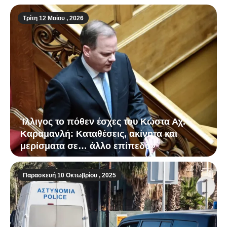
Τρίτη 12 Μαΐου , 2026
Ίλλιγος το πόθεν έσχες του Κώστα Αχ.
Καραμανλή: Καταθέσεις, ακίνητα και
μερίσματα σε… άλλο επίπεδο»
Παρασκευή 10 Οκτωβρίου , 2025