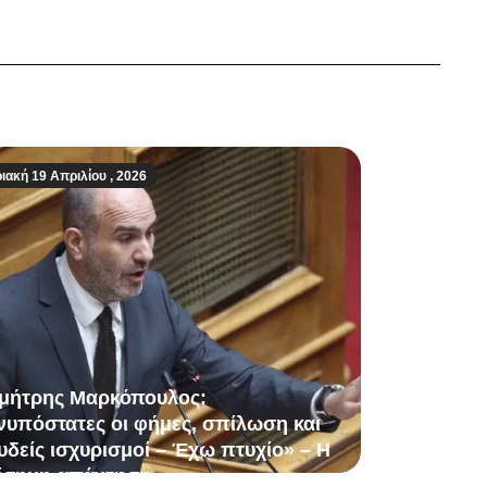
ιακή 19 Απριλίου , 2026
μήτρης Μαρκόπουλος:
νυπόστατες οι φήμες, σπίλωση και
υδείς ισχυρισμοί – Έχω πτυχίο» – Η
ίσημη απάντηση