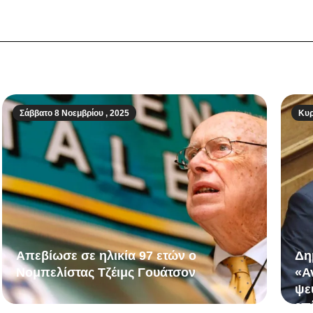
Σάββατο 8 Νοεμβρίου , 2025
Κυρ
Απεβίωσε σε ηλικία 97 ετών ο
Δη
Νομπελίστας Τζέιμς Γουάτσον
«Α
ψε
επ