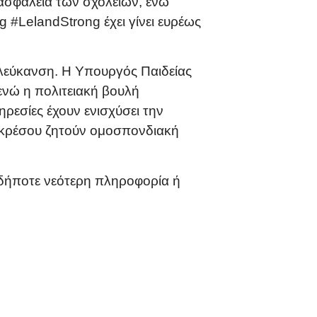
ασφάλεια των σχολείων, ενώ
 #LelandStrong έχει γίνει ευρέως
αλεύκανση. Η Υπουργός Παιδείας
ενώ η πολιτειακή βουλή
εσίες έχουν ενισχύσει την
ογκρέσου ζητούν ομοσπονδιακή
ιαδήποτε νεότερη πληροφορία ή