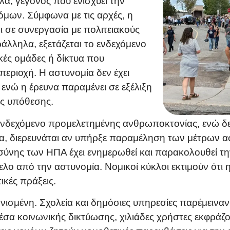
α, γεγονός που ενισχύει την
όμων. Σύμφωνα με τις αρχές, η
 σε συνεργασία με πολιτειακούς
άλληλα, εξετάζεται το ενδεχόμενο
ικές ομάδες ή δίκτυα που
περιοχή. Η αστυνομία δεν έχει
 ενώ η έρευνα παραμένει σε εξέλιξη
ης υπόθεσης.
ο ενδεχόμενο προμελετημένης ανθρωποκτονίας, ενώ δ
 διερευνάται αν υπήρξε παραμέληση των μέτρων ασφ
οσύνης των ΗΠΑ έχει ενημερωθεί και παρακολουθεί τη
κελο από την αστυνομία. Νομικοί κύκλοι εκτιμούν ότι
ικές πράξεις.
λονισμένη. Σχολεία και δημόσιες υπηρεσίες παρέμειν
μέσα κοινωνικής δικτύωσης, χιλιάδες χρήστες εκφράζο