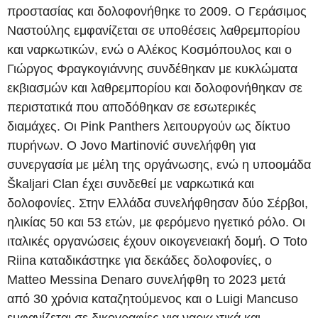
προστασίας και δολοφονήθηκε το 2009. Ο Γεράσιμος
Ναστούλης εμφανίζεται σε υποθέσεις λαθρεμπορίου
και ναρκωτικών, ενώ ο Αλέκος Κοσμόπουλος και ο
Γιώργος Φραγκογιάννης συνδέθηκαν με κυκλώματα
εκβιασμών και λαθρεμπορίου και δολοφονήθηκαν σε
περιστατικά που αποδόθηκαν σε εσωτερικές
διαμάχες. Οι Pink Panthers λειτουργούν ως δίκτυο
πυρήνων. Ο Jovo Martinović συνελήφθη για
συνεργασία με μέλη της οργάνωσης, ενώ η υποομάδα
Škaljari Clan έχει συνδεθεί με ναρκωτικά και
δολοφονίες. Στην Ελλάδα συνελήφθησαν δύο Σέρβοι,
ηλικίας 50 και 53 ετών, με φερόμενο ηγετικό ρόλο. Οι
ιταλικές οργανώσεις έχουν οικογενειακή δομή. Ο Toto
Riina καταδικάστηκε για δεκάδες δολοφονίες, ο
Matteo Messina Denaro συνελήφθη το 2023 μετά
από 30 χρόνια καταζητούμενος και ο Luigi Mancuso
εμφανίζεται σε δικογραφίες για ναρκωτικά και