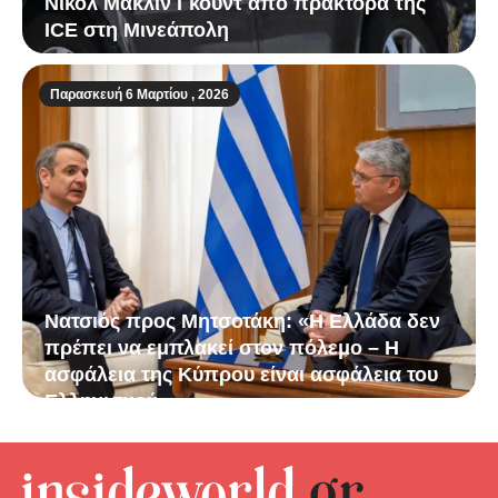
Νικόλ Μάκλιν Γκουντ από πράκτορα της
ICE στη Μινεάπολη
Παρασκευή 6 Μαρτίου , 2026
Νατσιός προς Μητσοτάκη: «Η Ελλάδα δεν
πρέπει να εμπλακεί στον πόλεμο – Η
ασφάλεια της Κύπρου είναι ασφάλεια του
Ελληνισμού»