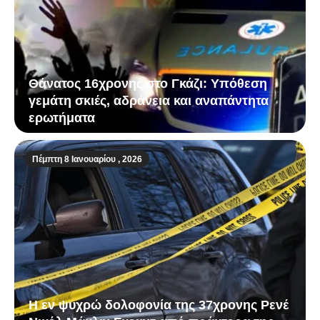
Θάνατος 16χρονης στο Γκάζι: Υπόθεση
γεμάτη σκιές, αδράνεια και αναπάντητα
ερωτήματα
Πέμπτη 8 Ιανουαρίου , 2026
Η εν ψυχρώ δολοφονία της 37χρονης Ρενέ