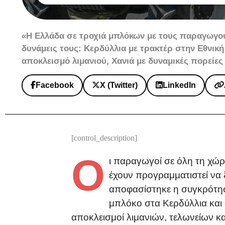
«Η Ελλάδα σε τροχιά μπλόκων με τους παραγωγού
δυνάμεις τους: Κερδύλλια με τρακτέρ στην Εθνική
αποκλεισμό λιμανιού, Χανιά με δυναμικές πορείε
Facebook
X (Twitter)
LinkedIn
[control_description]
Ο
ι παραγωγοί σε όλη τη χώ
έχουν προγραμματιστεί να
αποφασίστηκε η συγκρότηση
μπλόκο στα Κερδύλλια και 
αποκλεισμοί λιμανιών, τελωνείων κ