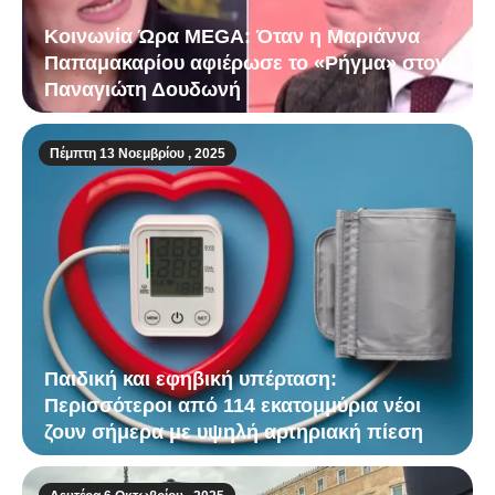
Κοινωνία Ώρα MEGA: Όταν η Μαριάννα
Παπαμακαρίου αφιέρωσε το «Ρήγμα» στον
Παναγιώτη Δουδωνή
Πέμπτη 13 Νοεμβρίου , 2025
Παιδική και εφηβική υπέρταση:
Περισσότεροι από 114 εκατομμύρια νέοι
ζουν σήμερα με υψηλή αρτηριακή πίεση