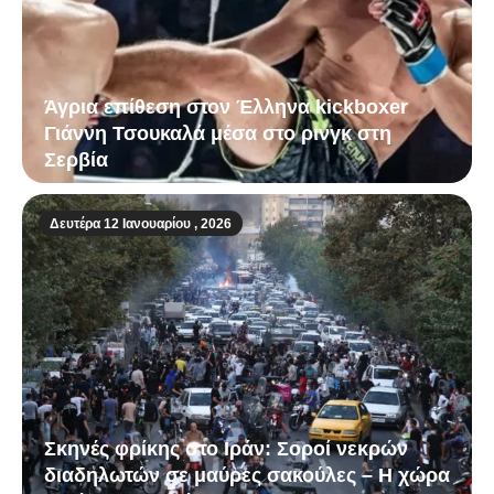
Άγρια επίθεση στον Έλληνα kickboxer
Γιάννη Τσουκαλά μέσα στο ρινγκ στη
Σερβία
Δευτέρα 12 Ιανουαρίου , 2026
Σκηνές φρίκης στο Ιράν: Σοροί νεκρών
διαδηλωτών σε μαύρες σακούλες – Η χώρα