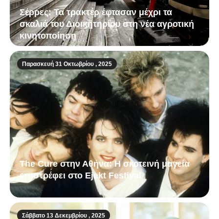
Σέρρες: Τα τρακτέρ έφτασαν μέχρι τα
σκαλιά του Διοικητηρίου στη νέα αγροτική
κινητοποίηση
Παρασκευή 31 Οκτωβρίου , 2025
The Cure στην Αθήνα: Η σκοτεινή μαγεία
επιστρέφει στο Ejekt Festival
Σάββατο 13 Δεκεμβρίου , 2025