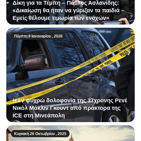
Δίκη για τα Τέμπη – Παύλος Ασλανίδης:
«Δικαίωση θα ήταν να γύριζαν τα παιδιά –
Εμείς θέλουμε τιμωρία των ενόχων»
Πέμπτη 8 Ιανουαρίου , 2026
Η εν ψυχρώ δολοφονία της 37χρονης Ρενέ
Νικόλ Μάκλιν Γκουντ από πράκτορα της
ICE στη Μινεάπολη
Κυριακή 26 Οκτωβρίου , 2025