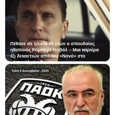
Πέθανε σε ηλικία 95 ετών ο σπουδαίος
ηθοποιός Ρόμπερτ Ντιβάλ – Μια καριέρα
έξι δεκαετιών από τον «Νονό» στο
«Αποκάλυψη Τώρα»
Τρίτη 9 Δεκεμβρίου , 2025