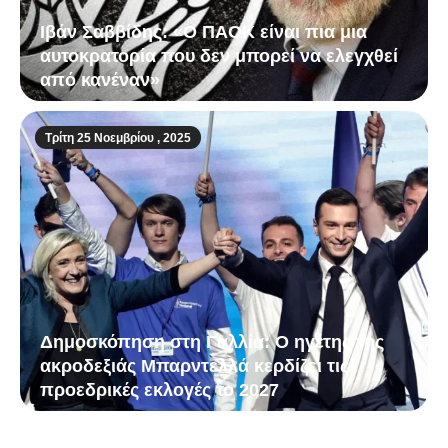
Ιβάν Σαββίδης: «Ο ΠΑΟΚ είναι πια μια
αυτοκρατορία που δεν μπορεί να ελεγχθεί
από κανέναν»
Τρίτη 25 Νοεμβρίου , 2025
Δημοσκόπηση στη Γαλλία: Ο ηγέτης της
ακροδεξιάς Μπαρντελλά κερδίζει τις
προεδρικές εκλογές το 2027