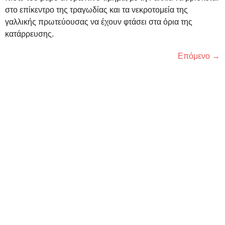
στο επίκεντρο της τραγωδίας και τα νεκροτομεία της
γαλλικής πρωτεύουσας να έχουν φτάσει στα όρια της
κατάρρευσης.
Επόμενο
→
Κατηγορίες
Αθλητισμός
Πολιτική
Υγεία
Οικονομία
Γαστρονομία
Κοινωνία
Ταξίδια
Διεθνή
Άρθρα