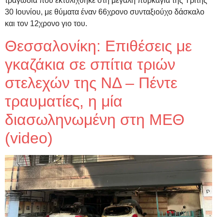
τραγωδία που εκτυλίχθηκε στη μεγάλη πυρκαγιά της Τρίτης
30 Ιουνίου, με θύματα έναν 66χρονο συνταξιούχο δάσκαλο
και τον 12χρονο γιο του.
Θεσσαλονίκη: Επιθέσεις με
γκαζάκια σε σπίτια τριών
στελεχών της ΝΔ – Πέντε
τραυματίες, η μία
διασωληνωμένη στη ΜΕΘ
(video)