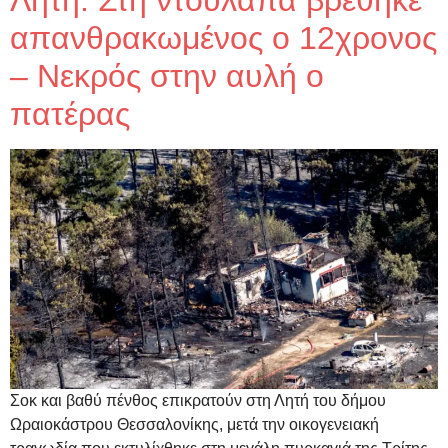
απανθρακωμένος ο 12χρονος
– Νεκρός στην αυλή ο
πατέρας
Σοκ και βαθύ πένθος επικρατούν στη Λητή του δήμου
Ωραιοκάστρου Θεσσαλονίκης, μετά την οικογενειακή