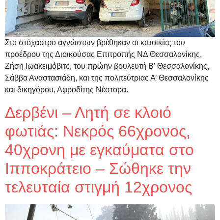
Στο στόχαστρο αγνώστων βρέθηκαν οι κατοικίες του
προέδρου της Διοικούσας Επιτροπής ΝΔ Θεσσαλονίκης,
Ζήση Ιωακειμόβιτς, του πρώην βουλευτή Β’ Θεσσαλονίκης,
Σάββα Αναστασιάδη, και της πολιτεύτριας Α’ Θεσσαλονίκης
και δικηγόρου, Αφροδίτης Νέστορα.
Δερβένι – Λητή σε κλοιό
φωτιάς: Νεκρός 66χρονος,
40χρονη με εγκαύματα στο
Ιπποκράτειο – Σώθηκε την
τελευταία στιγμή 12χρονος