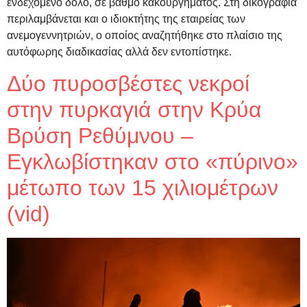
ενδεχόμενο δόλο, σε βαθμό κακουργήματος. Στη δικογραφία
περιλαμβάνεται και ο ιδιοκτήτης της εταιρείας των
ανεμογεννητριών, ο οποίος αναζητήθηκε στο πλαίσιο της
αυτόφωρης διαδικασίας αλλά δεν εντοπίστηκε.
Δύο πυροσβέστες νεκροί
στην πυρκαγιά στην Κρύα
Βρύση Ρεθύμνου –
Εγκλωβίστηκαν στο «πύρινο»
μέτωπο των 15 χιλιομέτρων
(vid)