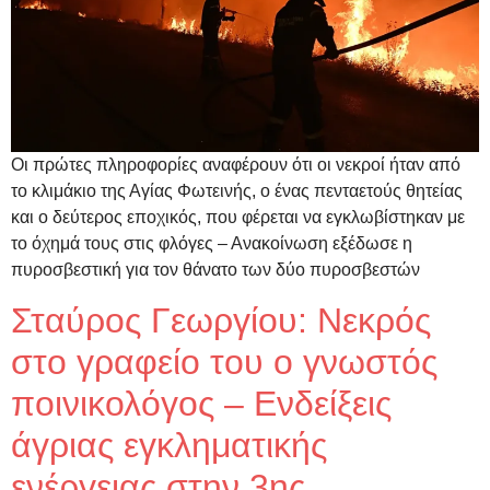
Οι πρώτες πληροφορίες αναφέρουν ότι οι νεκροί ήταν από
το κλιμάκιο της Αγίας Φωτεινής, ο ένας πενταετούς θητείας
και ο δεύτερος εποχικός, που φέρεται να εγκλωβίστηκαν με
το όχημά τους στις φλόγες – Ανακοίνωση εξέδωσε η
πυροσβεστική για τον θάνατο των δύο πυροσβεστών
Σταύρος Γεωργίου: Νεκρός
στο γραφείο του ο γνωστός
ποινικολόγος – Ενδείξεις
άγριας εγκληματικής
ενέργειας στην 3ης