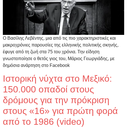
Ο Βασίλης Λεβέντης, μια από τις πιο χαρακτηριστικές και
μακροχρόνιες παρουσίες της ελληνικής πολιτικής σκηνής,
έφυγε από τη ζωή στα 75 του χρόνια. Την είδηση
γνωστοποίησε ο θετός γιος του, Μάριος Γεωργιάδης, με
δημόσια ανάρτηση στο Facebook
Ιστορική νύχτα στο Μεξικό:
150.000 οπαδοί στους
δρόμους για την πρόκριση
στους «16» για πρώτη φορά
από το 1986 (video)