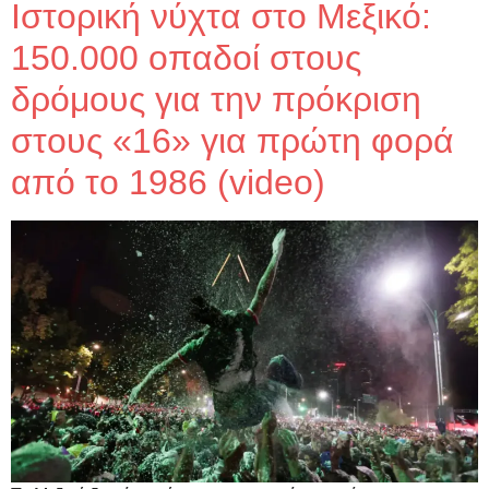
Ιστορική νύχτα στο Μεξικό:
150.000 οπαδοί στους
δρόμους για την πρόκριση
στους «16» για πρώτη φορά
από το 1986 (video)