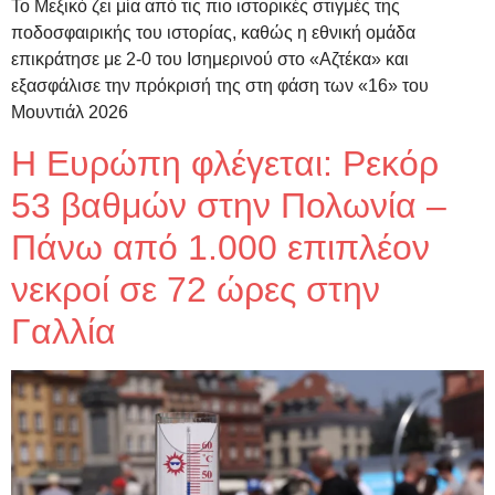
Το Μεξικό ζει μία από τις πιο ιστορικές στιγμές της
ποδοσφαιρικής του ιστορίας, καθώς η εθνική ομάδα
επικράτησε με 2-0 του Ισημερινού στο «Αζτέκα» και
εξασφάλισε την πρόκρισή της στη φάση των «16» του
Μουντιάλ 2026
Η Ευρώπη φλέγεται: Ρεκόρ
53 βαθμών στην Πολωνία –
Πάνω από 1.000 επιπλέον
νεκροί σε 72 ώρες στην
Γαλλία