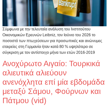
Σύμφωνα με την τελευταία ανάλυση του Ινστιτούτου
Οικονομικών Ερευνών Leibniz, τον Ιούνιο του 2026 το
ποσοστό των πτωχεύσεων για προσωπικές και ανώνυμες
εταιρείες στη Γερμανία ήταν κατά 80 % υψηλότερο σε
σύγκριση με τον αντίστοιχο μήνα των ετών 2016-2019
Ανοχύρωτο Αιγαίο: Τουρκικά
αλιευτικά αλιεύουν
ανενόχλητα επί μία εβδομάδα
μεταξύ Σάμου, Φούρνων και
Πάτμου (vid)