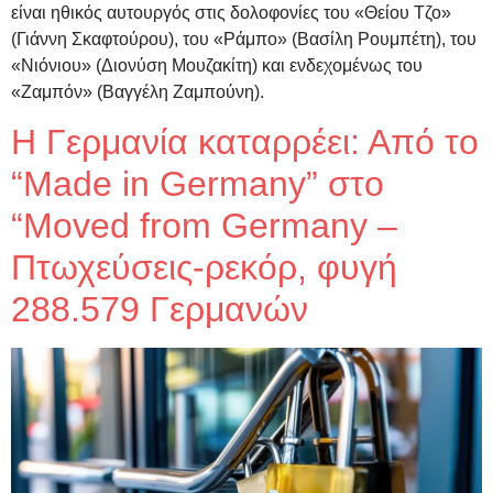
είναι ηθικός αυτουργός στις δολοφονίες του «Θείου Τζο»
(Γιάννη Σκαφτούρου), του «Ράμπο» (Βασίλη Ρουμπέτη), του
«Νιόνιου» (Διονύση Μουζακίτη) και ενδεχομένως του
«Ζαμπόν» (Βαγγέλη Ζαμπούνη).
Η Γερμανία καταρρέει: Από το
“Made in Germany” στο
“Moved from Germany –
Πτωχεύσεις-ρεκόρ, φυγή
288.579 Γερμανών