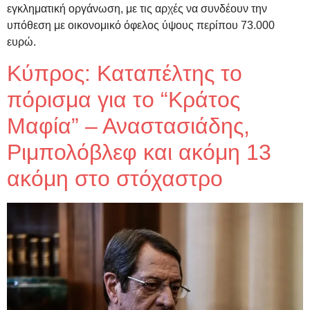
εγκληματική οργάνωση, με τις αρχές να συνδέουν την
υπόθεση με οικονομικό όφελος ύψους περίπου 73.000
ευρώ.
Κύπρος: Καταπέλτης το
πόρισμα για το “Κράτος
Μαφία” – Αναστασιάδης,
Ριμπολόβλεφ και ακόμη 13
ακόμη στο στόχαστρο