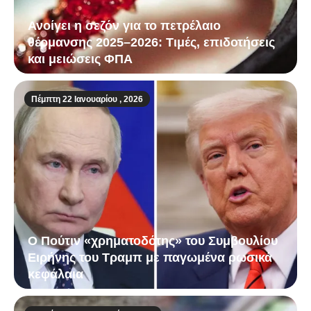
Ανοίγει η σεζόν για το πετρέλαιο
θέρμανσης 2025–2026: Τιμές, επιδοτήσεις
και μειώσεις ΦΠΑ
Πέμπτη 22 Ιανουαρίου , 2026
Ο Πούτιν «χρηματοδότης» του Συμβουλίου
Ειρήνης του Τραμπ με παγωμένα ρωσικά
κεφάλαια