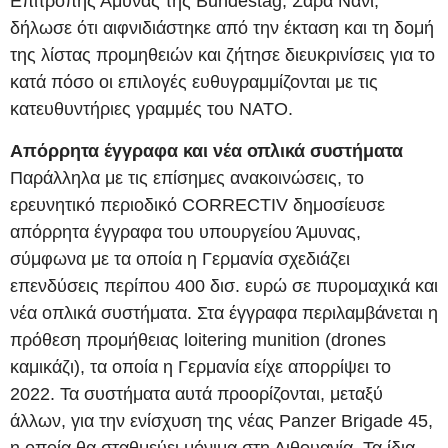
Επιτροπής Άμυνας της Bundestag, Σάρα Νάνι,
δήλωσε ότι αιφνιδιάστηκε από την έκταση και τη δομή
της λίστας προμηθειών και ζήτησε διευκρινίσεις για το
κατά πόσο οι επιλογές ευθυγραμμίζονται με τις
κατευθυντήριες γραμμές του ΝΑΤΟ.
Απόρρητα έγγραφα και νέα οπλικά συστήματα
Παράλληλα με τις επίσημες ανακοινώσεις, το
ερευνητικό περιοδικό CORRECTIV δημοσίευσε
απόρρητα έγγραφα του υπουργείου Άμυνας,
σύμφωνα με τα οποία η Γερμανία σχεδιάζει
επενδύσεις περίπου 400 δισ. ευρώ σε πυρομαχικά και
νέα οπλικά συστήματα. Στα έγγραφα περιλαμβάνεται η
πρόθεση προμήθειας loitering munition (drones
καμικάζι), τα οποία η Γερμανία είχε απορρίψει το
2022. Τα συστήματα αυτά προορίζονται, μεταξύ
άλλων, για την ενίσχυση της νέας Panzer Brigade 45,
η οποία θα σταθμεύει μόνιμα στη Λιθουανία. Τα ίδια