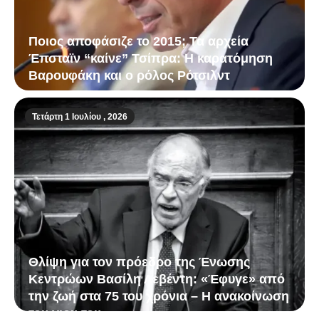
Ποιος αποφάσιζε το 2015; Τα αρχεία
Έπσταϊν “καίνε” Τσίπρα: Η καρατόμηση
Βαρουφάκη και ο ρόλος Ρότσιλντ
Τετάρτη 1 Ιουλίου , 2026
Θλίψη για τον πρόεδρο της Ένωσης
Κεντρώων Βασίλη Λεβέντη: «Έφυγε» από
την ζωή στα 75 του χρόνια – Η ανακοίνωση
του γιου του