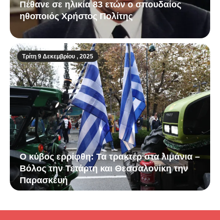
Πέθανε σε ηλικία 83 ετών ο σπουδαίος
ηθοποιός Χρήστος Πολίτης
Τρίτη 9 Δεκεμβρίου , 2025
Ο κύβος ερρίφθη: Τα τρακτέρ στα λιμάνια –
Βόλος την Τετάρτη και Θεσσαλονίκη την
Παρασκευή