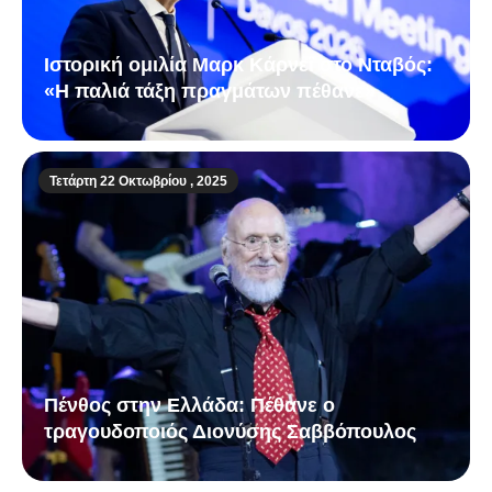
Ιστορική ομιλία Μαρκ Κάρνεϊ στο Νταβός:
«Η παλιά τάξη πραγμάτων πέθανε»
Τετάρτη 22 Οκτωβρίου , 2025
Πένθος στην Ελλάδα: Πέθανε ο
τραγουδοποιός Διονύσης Σαββόπουλος