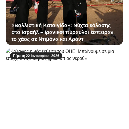
«Βαλλιστική Καταιγίδα»: Νύχτα κόλασης
στο Ισραήλ – Ιρανικοί πύραυλοι έσπειραν
το χάος σε Ντιμόνα και Αράντ
Πέμπτη 22 Ιανουαρίου , 2026
Κόλαφος η νέα έκθεση του ΟΗΕ:
Μπαίνουμε σε μια εποχή «παγκόσμιας
χρεοκοπίας νερού»