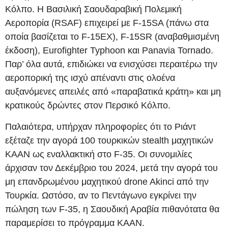
Κόλπο. Η Βασιλική Σαουδαραβική Πολεμική
Αεροπορία (RSAF) επιχειρεί με F-15SA (πάνω στα
οποία βασίζεται το F-15EX), F-15SR (αναβαθμισμένη
έκδοση), Eurofighter Typhoon και Panavia Tornado.
Παρ’ όλα αυτά, επιδιώκει να ενισχύσει περαιτέρω την
αεροπορική της ισχύ απέναντι στις ολοένα
αυξανόμενες απειλές από «παραβατικά κράτη» και μη
κρατικούς δρώντες στον Περσικό Κόλπο.
Παλαιότερα, υπήρχαν πληροφορίες ότι το Ριάντ
εξέταζε την αγορά 100 τουρκικών stealth μαχητικών
KAAN ως εναλλακτική στο F-35. Οι συνομιλίες
άρχισαν τον Δεκέμβριο του 2024, μετά την αγορά του
μη επανδρωμένου μαχητικού drone Akinci από την
Τουρκία. Ωστόσο, αν το Πεντάγωνο εγκρίνει την
πώληση των F-35, η Σαουδική Αραβία πιθανότατα θα
παραμερίσει το πρόγραμμα KAAN.