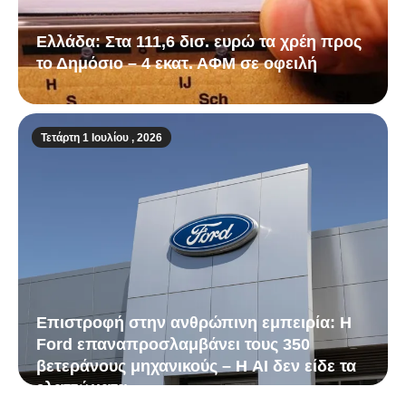
Ελλάδα: Στα 111,6 δισ. ευρώ τα χρέη προς
το Δημόσιο – 4 εκατ. ΑΦΜ σε οφειλή
Τετάρτη 1 Ιουλίου , 2026
Επιστροφή στην ανθρώπινη εμπειρία: Η
Ford επαναπροσλαμβάνει τους 350
βετεράνους μηχανικούς – Η AI δεν είδε τα
ελαττώματα