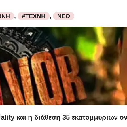
ΘΝΗ
,
#ΤΕΧΝΗ
,
ΝΕΟ
e riality και η διάθεση 35 εκατομμυρίων