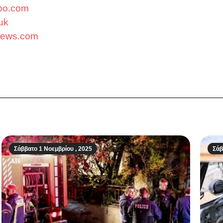
oo.com
.uk
ynews.com
Σάββατο 1 Νοεμβρίου , 2025
Σάβ