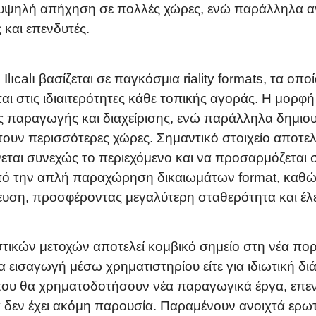
υψηλή απήχηση σε πολλές χώρες, ενώ παράλληλα ανο
 και επενδυτές.
Ilıcalı βασίζεται σε παγκόσμια riality formats, τα ο
στις ιδιαιτερότητες κάθε τοπικής αγοράς. Η μορφή τ
ς παραγωγής και διαχείρισης, ενώ παράλληλα δημιουρ
υν περισσότερες χώρες. Σημαντικό στοιχείο αποτελ
εται συνεχώς το περιεχόμενο και να προσαρμόζεται 
από την απλή παραχώρηση δικαιωμάτων format, καθώ
λευση, προσφέροντας μεγαλύτερη σταθερότητα και έλ
ικών μετοχών αποτελεί κομβικό σημείο στη νέα πορεί
ια εισαγωγή μέσω χρηματιστηρίου είτε για ιδιωτική δ
που θα χρηματοδοτήσουν νέα παραγωγικά έργα, επενδ
α δεν έχει ακόμη παρουσία. Παραμένουν ανοιχτά ερω