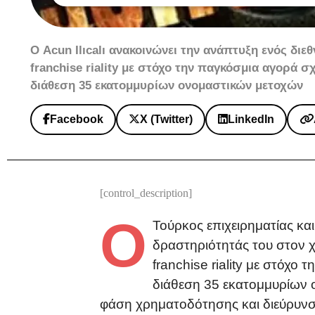
Ο Acun Ilıcalı ανακοινώνει την ανάπτυξη ενός δι
franchise riality με στόχο την παγκόσμια αγορά σ
διάθεση 35 εκατομμυρίων ονομαστικών μετοχών
Facebook
X (Twitter)
LinkedIn
[control_description]
Ο
Τούρκος επιχειρηματίας κ
δραστηριότητάς του στον 
franchise riality με στόχο
διάθεση 35 εκατομμυρίων ο
φάση χρηματοδότησης και διεύρυνση