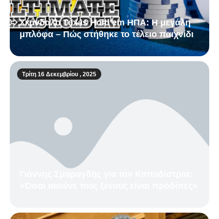
Σκάνδαλο Texas Hold’em ΗΠΑ: Η μεγάλη
μπλόφα – Πώς στήθηκε το τέλειο παιχνίδι
Τρίτη 16 Δεκεμβρίου , 2025
Γιάννης Σμαραγδής για τον Καποδίστρια:
«Όσοι ακούνε τους ξένους είναι προδότες»