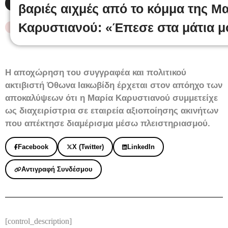
Δευτέρα 6 Ιουλίου, 2026
βαριές αιχμές από το κόμμα της Μ
Καρυστιανού: «Έπεσε στα μάτια μ
#ΚΟΙΝΩΝΙΑ
,
#ΠΟΛΙΤΙΚΗ
,
ΝΕΟ
Η αποχώρηση του συγγραφέα και πολιτικού
ακτιβιστή Όθωνα Ιακωβίδη έρχεται στον απόηχο των
αποκαλύψεων ότι η Μαρία Καρυστιανού συμμετείχε
ως διαχειρίστρια σε εταιρεία αξιοποίησης ακινήτων
που απέκτησε διαμέρισμα μέσω πλειστηριασμού.
Facebook
X (Twitter)
LinkedIn
Αντιγραφή Συνδέσμου
[control_description]