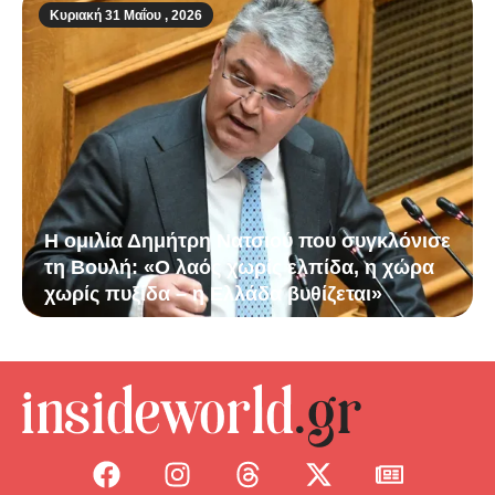
Κυριακή 31 Μαΐου , 2026
Η ομιλία Δημήτρη Νατσιού που συγκλόνισε
τη Βουλή: «Ο λαός χωρίς ελπίδα, η χώρα
χωρίς πυξίδα – η Ελλάδα βυθίζεται»