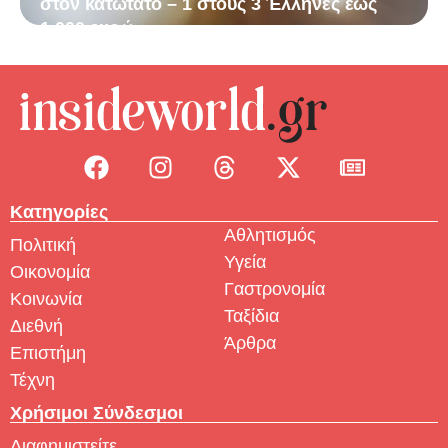
στον κατώτατο – 1 στους 3 Έλληνες έως
1.000 ευρώ
Κατηγορίες
Αθλητισμός
Πολιτική
Υγεία
Οικονομία
Γαστρονομία
Κοινωνία
Ταξίδια
Διεθνή
Άρθρα
Επιστήμη
Τέχνη
Χρήσιμοι Σύνδεσμοι
Διαφημιστείτε