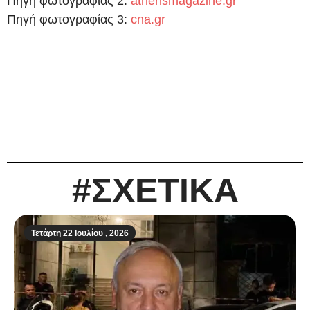
Πηγή φωτογραφίας 2:
athensmagazine.gr
Πηγή φωτογραφίας 3:
cna.gr
#ΣΧΕΤΙΚΑ
Τετάρτη 22 Ιουλίου , 2026