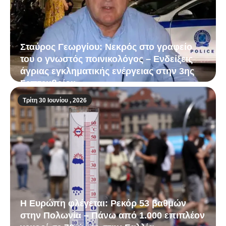
Σταύρος Γεωργίου: Νεκρός στο γραφείο
του ο γνωστός ποινικολόγος – Ενδείξεις
άγριας εγκληματικής ενέργειας στην 3ης
Σεπτεμβρίου
Τρίτη 30 Ιουνίου , 2026
Η Ευρώπη φλέγεται: Ρεκόρ 53 βαθμών
στην Πολωνία – Πάνω από 1.000 επιπλέον