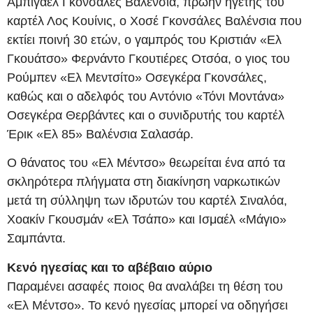
Αμπιγαέλ Γκονσάλες Βαλένσια, πρώην ηγέτης του
καρτέλ Λος Κουίνις, ο Χοσέ Γκονσάλες Βαλένσια που
εκτίει ποινή 30 ετών, ο γαμπρός του Κριστιάν «Ελ
Γκουάτσο» Φερνάντο Γκουτιέρες Οτσόα, ο γιος του
Ρούμπεν «Ελ Μεντσίτο» Οσεγκέρα Γκονσάλες,
καθώς και ο αδελφός του Αντόνιο «Τόνι Μοντάνα»
Οσεγκέρα Θερβάντες και ο συνιδρυτής του καρτέλ
Έρικ «Ελ 85» Βαλένσια Σαλασάρ.
Ο θάνατος του «Ελ Μέντσο» θεωρείται ένα από τα
σκληρότερα πλήγματα στη διακίνηση ναρκωτικών
μετά τη σύλληψη των ιδρυτών του καρτέλ Σιναλόα,
Χοακίν Γκουσμάν «Ελ Τσάπο» και Ισμαέλ «Μάγιο»
Σαμπάντα.
Κενό ηγεσίας και το αβέβαιο αύριο
Παραμένει ασαφές ποιος θα αναλάβει τη θέση του
«Ελ Μέντσο». Το κενό ηγεσίας μπορεί να οδηγήσει