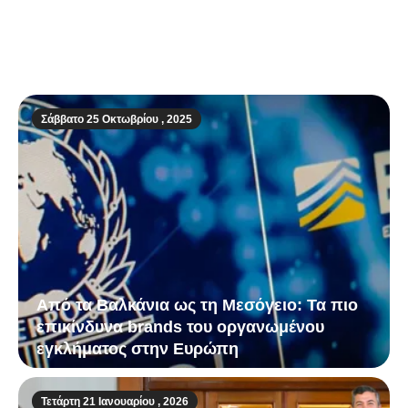
Εκλογικό θρίλερ Όρμπαν – Μαγιάρ στην
Ουγγαρία: Ρεκόρ συμμετοχής στις κάλπες
– Καταγγελίες για νοθεία πριν κλείσουν οι
κάλπες
Σάββατο 25 Οκτωβρίου , 2025
Από τα Βαλκάνια ως τη Μεσόγειο: Τα πιο
επικίνδυνα brands του οργανωμένου
εγκλήματος στην Ευρώπη
Τετάρτη 21 Ιανουαρίου , 2026