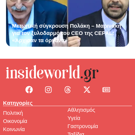
Μετωπική σύγκρουση Πολάκη – Μαρινάκη
για τον ξυλοδαρμό του CEO της CEPAL:
«Άρχισαν τα όργανα»
Κατηγορίες
Αθλητισμός
Πολιτική
Υγεία
Οικονομία
Γαστρονομία
Κοινωνία
Ταξίδια