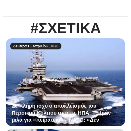
#ΣΧΕΤΙΚΑ
Δευτέρα 13 Απριλίου , 2026
Σε πλήρη ισχύ ο αποκλεισμός του
Περσικού Κόλπου από τις ΗΠΑ: Το Ιράν
μιλά για «πειρατεία» – ΝΑΤΟ: «Δεν
συμμετέχουμε»