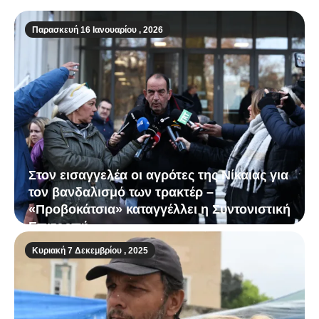
Παρασκευή 16 Ιανουαρίου , 2026
Στον εισαγγελέα οι αγρότες της Νίκαιας για
τον βανδαλισμό των τρακτέρ –
«Προβοκάτσια» καταγγέλλει η Συντονιστική
Επιτροπή
Κυριακή 7 Δεκεμβρίου , 2025