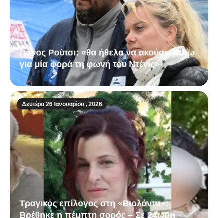
Πάνος Ρούτσι: «θα ήθελα να ακούσω έστω
για μία φορά τη φωνή του Ντένις»
Δευτέρα 26 Ιανουαρίου , 2026
Τραγικός επίλογος στη «Βιολάντα»:
Βρέθηκε η πέμπτη σορός – Σε 24ωρη