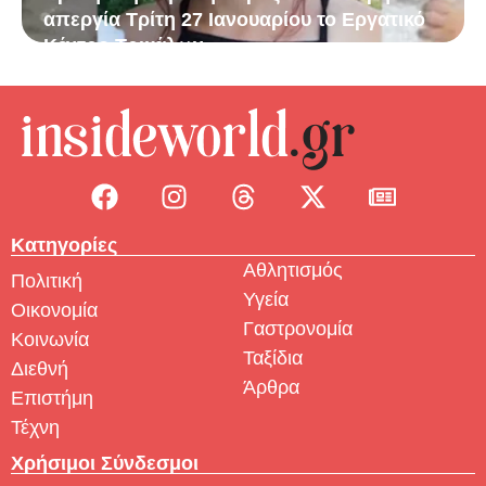
απεργία Τρίτη 27 Ιανουαρίου το Εργατικό
Κέντρο Τρικάλων
Κατηγορίες
Αθλητισμός
Πολιτική
Υγεία
Οικονομία
Γαστρονομία
Κοινωνία
Ταξίδια
Διεθνή
Άρθρα
Επιστήμη
Τέχνη
Χρήσιμοι Σύνδεσμοι