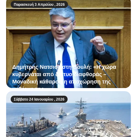
Παρασκευή 3 Απριλίου , 2026
Δημήτρης Νατσιός στη Βουλή: «Η χώρα
κυβερνάται από δίκτυο διαφθοράς –
Μοναδική κάθαρση η αποχώρηση της
κυβέρνησης»
Σάββατο 24 Ιανουαρίου , 2026