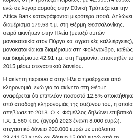
ενώ σε λογαριασμούς στην Εθνική Τράπεζα και την
Attica Bank καταγράφονται μικρότερα ποσά. Δηλώνει
διαμέρισμα 179,53 τ.μ. στη Θέρμη Θεσσαλονίκης,
σειρά ακινήτων στην Ηλεία (μεταξύ αυτών
μονοκατοικία στον Πύργο και αγροτικές καλλιέργειες),
μονοκατοικία και διαμέρισμα στη Φολέγανδρο, καθώς
και διαμέρισμα 42,91 τ.μ. στη Γερμανία, αποκτηθέν το
2015 μέσω στεγαστικού δανείου.
Η ακίνητη περιουσία στην Ηλεία προέρχεται από
κληρονομιά, ενώ για το ακίνητο στη Θέρμη
αναφέρεται ότι επιπλέον ποσοστό 12,5% αποκτήθηκε
από αποδοχή κληρονομιάς της συζύγου του, η οποία
απεβίωσε το 2018. Ο κ. Φάμελλος δηλώνει επιβατικό
Ι.Χ. 1.560 κ.εκ. (αγορά 2023 έναντι 8.000 ευρώ),
στεγαστικό δάνειο 200.000 ευρώ με υπόλοιπο
23.411,52 ευρώ και δάνειο 15.000 ευρώ από τη