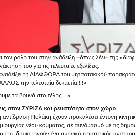
ι τον ρόλο του στην ανάδειξη –όπως λέει– της «δια
κτησή του για τις τελευταίες εξελίξεις:
 αναδείξει τη ΔΙΑΦΘΟΡΑ του μητσοτακικού παρακράτου
ΛΟΣ την τελευταία δεκαετία!!!!»
ουμε τα βουνά στο τέλος…».
εις στον ΣΥΡΙΖΑ και ρευστότητα στον χώρο
η αντίδραση Πολάκη έχουν προκαλέσει έντονη κινητι
μιουργίας νέου κόμματος, σε συνδυασμό με τις δημό
τούρη, δημιουργούν ένα σκηνικό εσωτερικής αναταρα