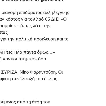
 τη διανομή επιδόματος αλληλεγγύης
ν κόστος για τον λαό 65 ΔΙΣ!!»Ο
ραμμίσει –όπως λέει– την
ατος
για την πολιτική προέλευση και το
 ΔΑΠίτες!! Μα πάντα όμως…»
 ή «αντισυστημικό» όσο
υ ΣΥΡΙΖΑ, Νίκο Φαραντούρη. Οι
σφατη συνέντευξή του δεν τις
τούμενος από τη θέση του