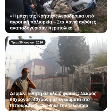
«Η μάχη της Κρήτης»: Αεροδρόμια υπό
αγροτική πολιορκία – Στα Χανιά αγρότες
αναποδογύρισαν περιπολικό
Τρίτη 30 Ιουνίου , 2026
Δερβένι – Λητή σε κλοιό φωτιάς: Νεκρός
66χρονος, 40χρονη με εγκαύματα στο
Ιπποκράτειο – Σώθηκε την τελευταία
στιγμή 12χρονος