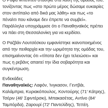
Ο Ράφα Μπενίτεθ στάθηκε στα λάθη της ομάδας του,
τονίζοντας πως «στο πρώτο μέρος δώσαμε ευκαιρίες
στον αντίπαλο από δικά μας λάθη» και πως «το
πέναλτι που κάναμε δεν έπρεπε να συμβεί».
Παράλληλα υπογράμμισε ότι ο Παναθηναϊκός πρέπει
να πάει στη Θεσσαλονίκη για να κερδίσει.
Ο Ραζβάν Λουτσέσκου εμφανίστηκε ικανοποιημένος
από την πειθαρχία και την ωριμότητα της ομάδας του,
επισημαίνοντας ότι «τίποτα δεν έχει τελειώσει» και
πως η ρεβάνς απαιτεί την ίδια σοβαρότητα και
συγκέντρωση.
Ενδεκάδες
Παναθηναϊκός:
Λαφόν, Ίνγκασον, Γεντβάι,
Καλάμπρια, Κυριακόπουλος, Κοντούρης (71′ Κάτρης),
Τσέριν (46′ Σφιντέρσκι), Μπακασέτας, Αντίνο (84′
Ταμπόρδα), Ζαρουρί (72′ Παντελίδης), Τεττέη.