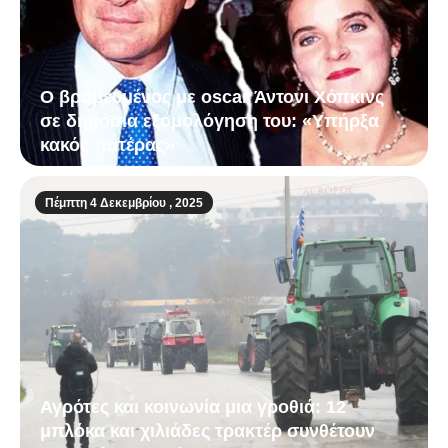
Ο βραβευμένος με oscar Άντονι Χόπκινς
σε δημόσια εξομολόγηση του: «Υπήρξα
κακός πατέρας»
Πέμπτη 4 Δεκεμβρίου , 2025
Αγρότες και κοινωνία μια γροθιά: 12
μπλόκα και χιλιάδες τρακτέρ συνθέτουν