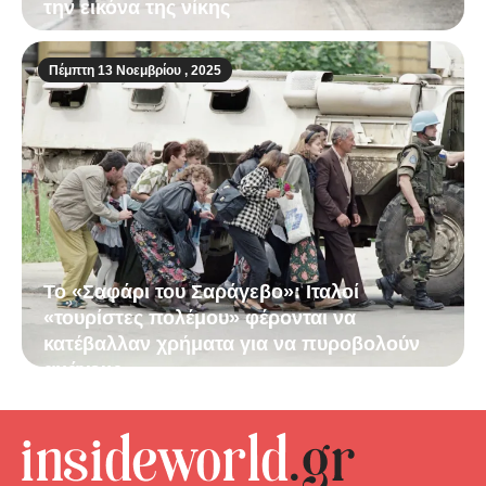
την εικόνα της νίκης
Πέμπτη 13 Νοεμβρίου , 2025
Το «Σαφάρι του Σαράγεβο»: Ιταλοί
«τουρίστες πολέμου» φέρονται να
κατέβαλλαν χρήματα για να πυροβολούν
αμάχους