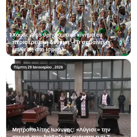
Χούθι: Από θρησκευτικό κίνημα σε
περιφερειακή δύναμη – Τι σημαίνει η
επίθεση στο Ισραήλ
Πέμπτη 29 Ιανουαρίου , 2026
Μητροπολίτης Ιωάννης: «Λύγισε» την
στιγμή που διάβαζε τα ονόματα των 7