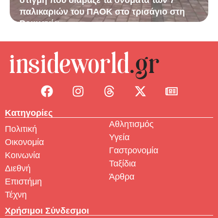
παλικαριών του ΠΑΟΚ στο τρισάγιο στη
Ρουμανία
Κατηγορίες
Αθλητισμός
Πολιτική
Υγεία
Οικονομία
Γαστρονομία
Κοινωνία
Ταξίδια
Διεθνή
Άρθρα
Επιστήμη
Τέχνη
Χρήσιμοι Σύνδεσμοι