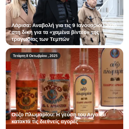
Λάρισα: Αναβολή για τις 9 Ιανουαρίου 2026
στη δίκη για τα «χαμένα βίντεο» της
τραγωδίας των Τεμπών
Τετάρτη 8 Οκτωβρίου , 2025
Ούζο Πλωμαρίου: Η γεύση του Αιγαίου
κατακτά τις διεθνείς αγορές