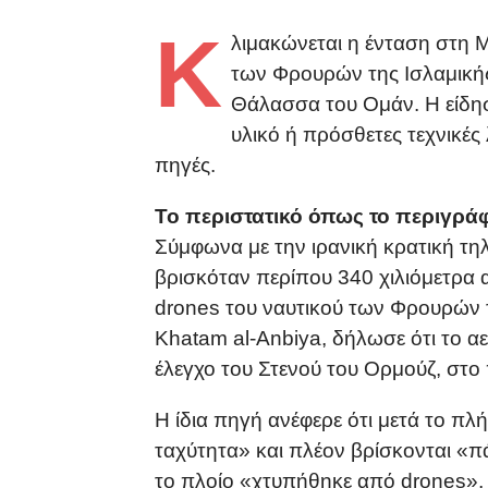
Κ
λιμακώνεται η ένταση στη 
των Φρουρών της Ισλαμικ
Θάλασσα του Ομάν. Η είδησ
υλικό ή πρόσθετες τεχνικές
πηγές.
Το περιστατικό όπως το περιγρά
Σύμφωνα με την ιρανική κρατική τ
βρισκόταν περίπου 340 χιλιόμετρα
drones του ναυτικού των Φρουρών 
Khatam al-Anbiya, δήλωσε ότι το α
έλεγχο του Στενού του Ορμούζ, στο 
Η ίδια πηγή ανέφερε ότι μετά το π
ταχύτητα» και πλέον βρίσκονται «π
το πλοίο «χτυπήθηκε από drones», 