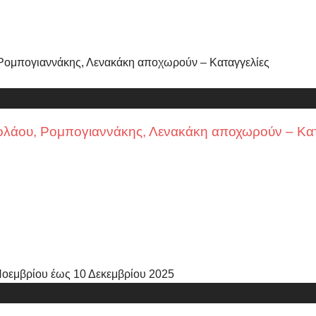
λάου, Ρομπογιαννάκης, Λενακάκη αποχωρούν – Κατα