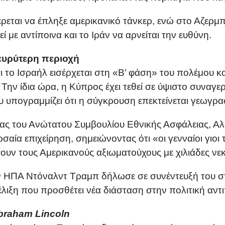
ρεται να έπληξε αμερικανικό τάνκερ, ενώ στο Αζερμ
 με αντίποινα και το Ιράν να αρνείται την ευθύνη.
 ευρύτερη περιοχή
 το Ισραήλ εισέρχεται στη «Β’ φάση» του πολέμου κα
 Την ίδια ώρα, η Κύπρος έχει τεθεί σε ύψιστο συναγ
υ υπογραμμίζει ότι η σύγκρουση επεκτείνεται γεωγρα
ας του Ανώτατου Συμβουλίου Εθνικής Ασφάλειας, Αλί 
ρσαία επιχείρηση, σημειώνοντας ότι «οι γενναίοι γιοι 
σουν τους Αμερικανούς αξιωματούχους με χιλιάδες νε
ν ΗΠΑ Ντόναλντ Τραμπ δήλωσε σε συνέντευξή του στο
ξέλιξη που προσθέτει νέα διάσταση στην πολιτική αν
braham Lincoln