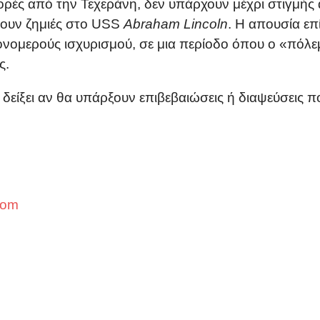
ές από την Τεχεράνη, δεν υπάρχουν μέχρι στιγμής 
νουν ζημιές στο USS
Abraham Lincoln
. Η απουσία ε
μονομερούς ισχυρισμού, σε μια περίοδο όπου ο «πό
ς.
 δείξει αν θα υπάρξουν επιβεβαιώσεις ή διαψεύσεις 
com