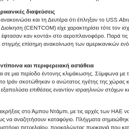
ρικανικές διαψεύσεις
ανακοινώσει και τη Δευτέρα ότι έπληξαν το USS
Abr
 Διοίκηση (CENTCOM) είχε χαρακτηρίσει τότε τον ισ
ν έφτασαν καν κοντά» στο αεροπλανοφόρο. Παρά τι
χρι στιγμής επίσημη ανακοίνωση των αμερικανικών ε
αντίποινα και περιφερειακή αστάθεια
αι σε μια περίοδο έντονης κλιμάκωσης. Σύμφωνα με τ
στο Ιράν σκοτώθηκαν ο ανώτατος ηγέτης της χώρας κα
ει εξαπολύσει επιθέσεις εναντίον ισραηλινών στόχων
κρήξεις στο Άμπου Ντάμπι, με τις αρχές των ΗΑΕ ν
ους να αναζητήσουν καταφύγιο. Πλήγματα σημειώθηκ
υλιστήριο πετρελαίου, προκαλώντας πυρκαγιά που κ