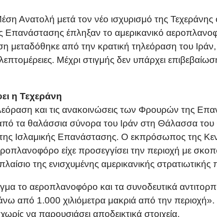
Μέση Ανατολή μετά τον νέο ισχυρισμό της Τεχεράνη
ής Επανάστασης έπληξαν το αμερικανικό αεροπλαν
η μεταδόθηκε από την κρατική τηλεόραση του Ιράν,
 λεπτομέρειες. Μέχρι στιγμής δεν υπάρχει επιβεβαίωσ
φει η Τεχεράνη
ηλεόραση και τις ανακοινώσεις των Φρουρών της Επ
 από τα θαλάσσια σύνορα του Ιράν στη Θάλασσα του
της Ισλαμικής Επανάστασης. Ο εκπρόσωπος της Κε
εροπλανοφόρο είχε προσεγγίσει την περιοχή με σκο
πλαίσιο της ενισχυμένης αμερικανικής στρατιωτικής 
λήγμα το αεροπλανοφόρο και τα συνοδευτικά αντιτορ
άνω από 1.000 χιλιόμετρα μακριά από την περιοχή».
χωρίς να παρουσιάσει αποδεικτικά στοιχεία.