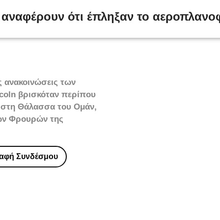
αναφέρουν ότι έπληξαν το αεροπλανο
,
#ΚΟΙΝΩΝΙΑ
,
#ΠΟΛΙΤΙΚΗ
,
ΝΕΟ
ς ανακοινώσεις των
coln βρισκόταν περίπου
ν στη Θάλασσα του Ομάν,
των Φρουρών της
ραφή Συνδέσμου