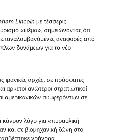
aham Lincoln
με τέσσερις
χυρισμό «ψέμα», σημειώνοντας ότι
ς επαναλαμβανόμενες αναφορές από
νόπλων δυνάμεων για το νέο
ις ιρανικές αρχές, σε πρόσφατες
ι αρκετοί ανώτεροι στρατιωτικοί
 και αμερικανικών συμφερόντων σε
α κάνουν λόγο για «πυραυλική
αν και σε βιομηχανική ζώνη στο
ατασβέστηκε γρήγορα.