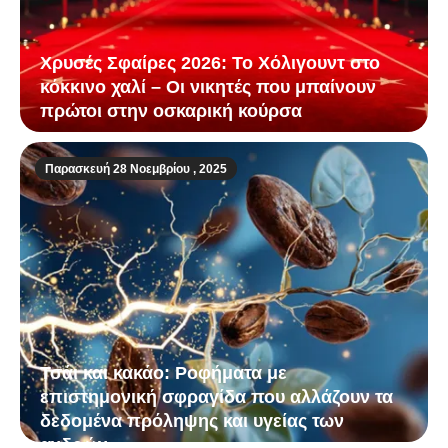
Χρυσές Σφαίρες 2026: Το Χόλιγουντ στο
κόκκινο χαλί – Οι νικητές που μπαίνουν
πρώτοι στην οσκαρική κούρσα
Παρασκευή 28 Νοεμβρίου , 2025
Τσάι και κακάο: Ροφήματα με
επιστημονική σφραγίδα που αλλάζουν τα
δεδομένα πρόληψης και υγείας των
ανδρών