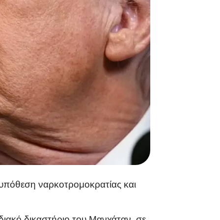
 η υπόθεση ναρκοτρομοκρατίας και
ιακό δικαστήριο του Μανχάταν, σε