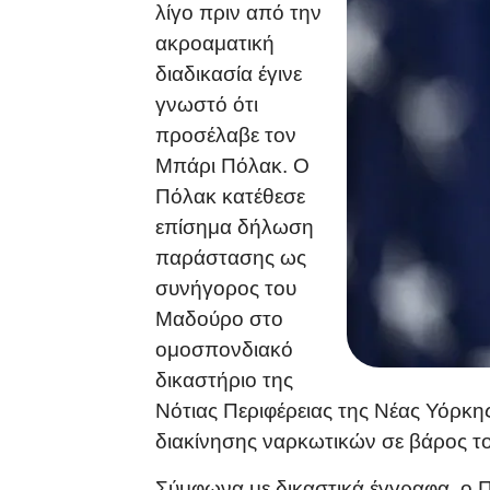
λίγο πριν από την
ακροαματική
διαδικασία έγινε
γνωστό ότι
προσέλαβε τον
Μπάρι Πόλακ. Ο
Πόλακ κατέθεσε
επίσημα δήλωση
παράστασης ως
συνήγορος του
Μαδούρο στο
ομοσπονδιακό
δικαστήριο της
Νότιας Περιφέρειας της Νέας Υόρκης
διακίνησης ναρκωτικών σε βάρος τ
Σύμφωνα με δικαστικά έγγραφα, ο