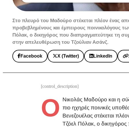
Στο πλευρό του Μαδούρο στέκεται πλέον ένας απ
προβεβλημένους και έμπειρους ποινικολόγους τω
Πόλακ, ο δικηγόρος που διαπραγματεύτηκε τη σ
στην απελευθέρωση του Τζούλιαν Ασάνζ.
Facebook
X (Twitter)
LinkedIn
[control_description]
Ο
Νικολάς Μαδούρο και η σύζ
πιο ηχηρές ποινικές υποθέ
Βενεζουέλας στέκεται πλέο
Τζόελ Πόλακ, ο δικηγόρος