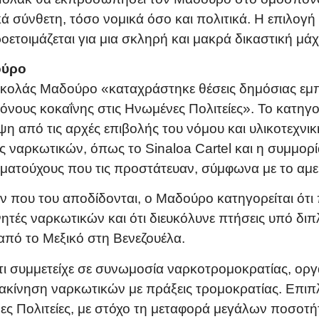
κά σύνθετη, τόσο νομικά όσο και πολιτικά. Η επιλογ
ετοιμάζεται για μια σκληρή και μακρά δικαστική μάχη
ούρο
ικολάς Μαδούρο «καταχράστηκε θέσεις δημόσιας εμπι
τόνους κοκαΐνης στις Ηνωμένες Πολιτείες». Το κατη
ψη από τις αρχές επιβολής του νόμου και υλικοτεχνι
ς ναρκωτικών, όπως το Sinaloa Cartel και η συμμορί
ατούχους που τις προστάτευαν, σύμφωνα με το αμερ
 που του αποδίδονται, ο Μαδούρο κατηγορείται ότι
νητές ναρκωτικών και ότι διευκόλυνε πτήσεις υπό δι
πό το Μεξικό στη Βενεζουέλα.
τι συμμετείχε σε συνωμοσία ναρκοτρομοκρατίας, ορ
ακίνηση ναρκωτικών με πράξεις τρομοκρατίας. Επιπλ
νες Πολιτείες, με στόχο τη μεταφορά μεγάλων ποσοτ