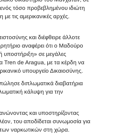
ή ενός τόσο προβεβλημένου ιδιώτη
 με τις αμερικανικές αρχές.
στοσύνης και διέφθειρε άλλοτε
γορητήριο αναφέρει ότι ο Μαδούρο
κή υποστήριξη» σε μεγάλες
α Tren de Aragua, με τα κέρδη να
ικανικό υπουργείο Δικαιοσύνης.
 πώλησε διπλωματικά διαβατήρια
πλωματική κάλυψη για την
γανώνοντας και υποστηρίζοντας
έον, του αποδίδεται συνωμοσία για
ήτων ναρκωτικών στη χώρα.