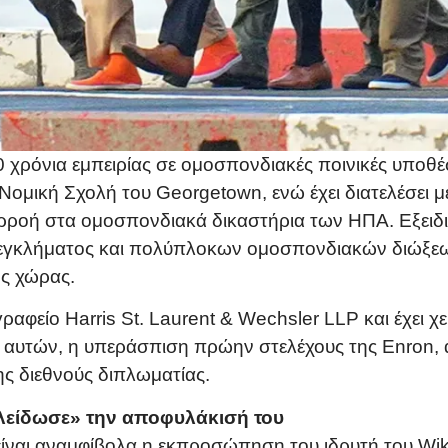
 χρόνια εμπειρίας σε ομοσπονδιακές ποινικές υποθέ
 Νομική Σχολή του Georgetown, ενώ έχει διατελέσει
ροή στα ομοσπονδιακά δικαστήρια των ΗΠΑ. Εξειδικ
 εγκλήματος και πολύπλοκων ομοσπονδιακών διώξεω
ης χώρας.
ραφείο Harris St. Laurent & Wechsler LLP και έχει χ
ύ αυτών, η υπεράσπιση πρώην στελέχους της Enron,
της διεθνούς διπλωματίας.
λείδωσε» την αποφυλάκισή του
ίναι αναμφίβολα η εκπροσώπηση του ιδρυτή του Wik