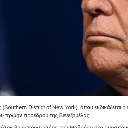
 (Southern District of New York), όπου εκδικάζεται
ου πρώην προέδρου της Βενεζουέλας.
 Πόλακ θα εκπροσωπήσει τον Μαδούρο στο ομοσπονδ