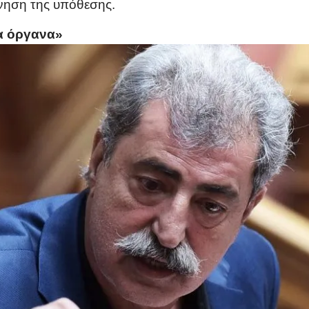
ύνηση της υπόθεσης.
α όργανα»