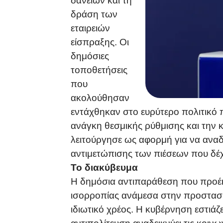
δανείων και τη
δράση των
εταιρειών
είσπραξης. Οι
δημόσιες
τοποθετήσεις
που
ακολούθησαν
εντάχθηκαν στο ευρύτερο πολιτικό π
ανάγκη θεσμικής ρύθμισης και την 
λειτούργησε ως αφορμή για να αναδ
αντιμετώπισης των πιέσεων που δέχο
Το διακύβευμα
Η δημόσια αντιπαράθεση που προέκ
ισορροπίας ανάμεσα στην προστασί
ιδιωτικό χρέος. Η κυβέρνηση εστιάζ