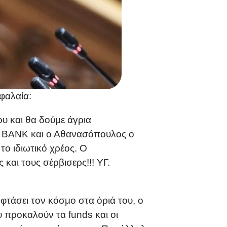
φαλαία:
υ και θα δούμε άγρια
A BANK και ο Αθανασόπουλος ο
το ιδιωτικό χρέος. Ο
και τους σέρβισερς!!! ΥΓ.
τάσει τον κόσμο στα όριά του, ο
 προκαλούν τα funds και οι